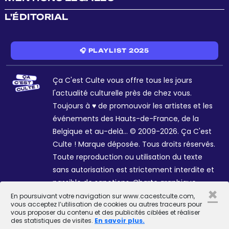
L'ÉDITORIAL
🎧 PLAYLIST 2025
Ça C'est Culte vous offre tous les jours
l'actualité culturelle près de chez vous.
Toujours à ♥ de promouvoir les artistes et les
événements des Hauts-de-France, de la
Belgique et au-delà... © 2009-2026. Ça C'est
Culte ! Marque déposée. Tous droits réservés.
Toute reproduction ou utilisation du texte
sans autorisation est strictement interdite et
passible de sanctions. Charte graphique
×
Sophie R. et Céline Galant.
En poursuivant votre navigation sur www.cacestculte.com,
vous acceptez l’utilisation de cookies ou autres traceurs pour
vous proposer du contenu et des publicités ciblées et réaliser
des statistiques de visites.
En savoir plus.