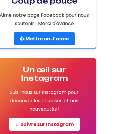
Coup de pouce
Aime notre page Facebook pour nous
soutenir ! Merci d'avance
👍 Mettre un J’aime
Un œil sur
Instagram
Suis-nous sur Instagram pour
découvrir les coulisses et nos
nouveautés !
☼ Suivre sur Instagram