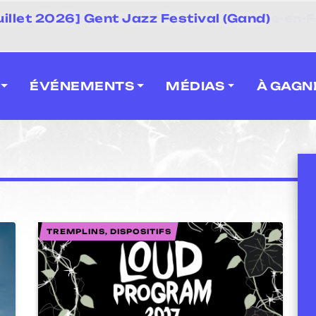
juillet 2026] Gent Jazz Festival (Gand)
ÉVÉNEMENTS
MÉDIAS
À GAGN
TREMPLINS, DISPOSITIFS