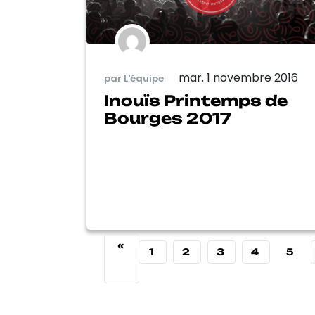
mar. 1 novembre 2016
par L'équipe
Inouïs Printemps de
Bourges 2017
«
1
2
3
4
5