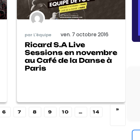
ven. 7 octobre 2016
par L'équipe
Ricard S.A Live
Sessions en novembre
au Café de la Danse à
Paris
»
6
7
8
9
10
…
14