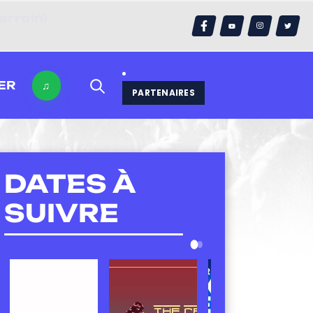
ER
♫
PARTENAIRES
DATES À
SUIVRE