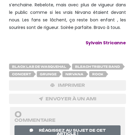
s’enchaine. Rebelote, mais avec plus de vigueur dans
le public comme si les vrais Nirvana étaient devant
nous. Les fans se lâchent, ça reste bon enfant , les
sourires sont de rigueur. Soirée parfaite. Bravo à tous.
Sylvain Stricanne
BLACK LAB DE WASQUEHAL
BLEACH TRIBUTE BAND
CONCERT
GRUNGE
NIRVANA
ROCK
IMPRIMER
ENVOYER À UN AMI
0
COMMENTAIRE
RÉAGISSEZ AU SUJET DE CET
ARTICLE !