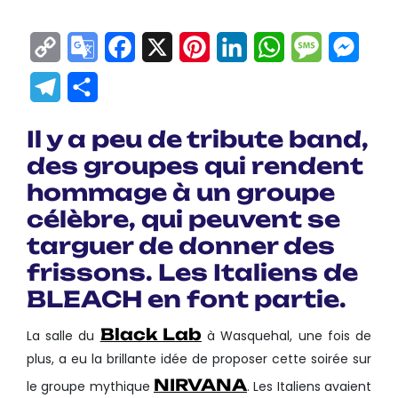
Copy
Google
Facebook
X
Pinterest
LinkedIn
WhatsApp
Messag
Mes
Link
Translate
Telegram
Partager
Il y a peu de tribute band,
des groupes qui rendent
hommage à un groupe
célèbre, qui peuvent se
targuer de donner des
frissons. Les Italiens de
BLEACH en font partie.
Black Lab
La salle du
à Wasquehal, une fois de
plus, a eu la brillante idée de proposer cette soirée sur
NIRVANA
le groupe mythique
. Les Italiens avaient