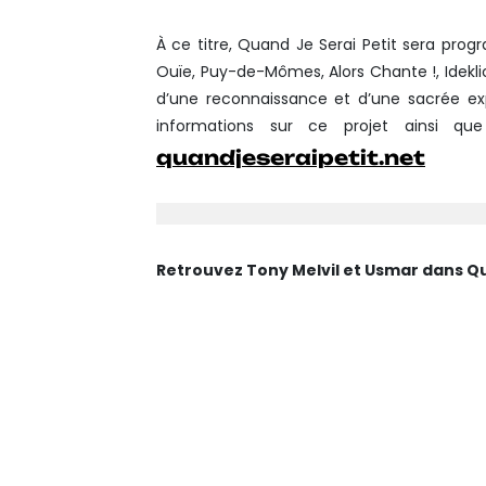
À ce titre, Quand Je Serai Petit sera progr
Ouïe, Puy-de-Mômes, Alors Chante !, Ideklic 
d’une reconnaissance et d’une sacrée exp
informations sur ce projet ainsi que
quandjeseraipetit.net
Retrouvez Tony Melvil et Usmar dans Qua
16 DÉCEMBRE 2014 : 
(59)
19 ET 20 DÉCEMBRE 2
HAZEBROUCK (59)05/02
HOSPICE D’HAVRÉ, TO
05/02/2015 À 14H – M