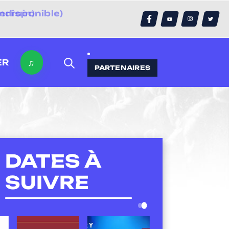
errain)
♫
ER
PARTENAIRES
DATES À
SUIVRE