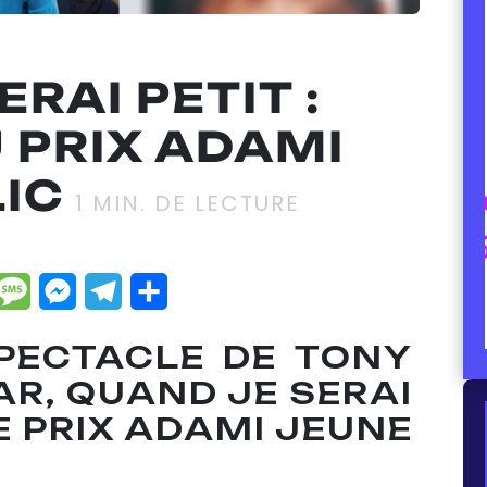
RAI PETIT :
 PRIX ADAMI
IC
1
MIN. DE LECTURE
dIn
hatsApp
Message
Messenger
Telegram
Partager
PECTACLE DE TONY
AR, QUAND JE SERAI
LE PRIX ADAMI JEUNE