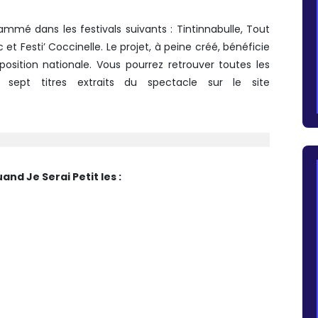
ammé dans les festivals suivants : Tintinnabulle, Tout
et Festi’ Coccinelle. Le projet, à peine créé, bénéficie
osition nationale. Vous pourrez retrouver toutes les
 sept titres extraits du spectacle sur le site
nd Je Serai Petit les :
LES ARCADES, FACHES-THUMESNIL
014 AU CENTRE ANDRÉ MALRAUX,
/2015 À 10H – MAISON FOLIE
URCOING (59)
AISON FOLIE HOSPICE D’HAVRÉ,