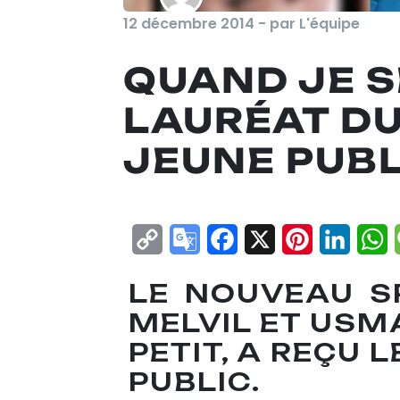
12 décembre 2014 - par L'équipe
QUAND JE SE
LAURÉAT DU
JEUNE PUBL
Copy
Google
Facebook
X
Pinterest
Linke
W
Link
Translate
LE NOUVEAU S
MELVIL ET USM
PETIT, A REÇU 
PUBLIC.