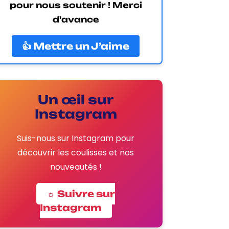
pour nous soutenir ! Merci
d'avance
👍 Mettre un J’aime
Un œil sur
Instagram
Suis-nous sur Instagram pour
découvrir les coulisses et nos
nouveautés !
☼ Suivre sur
Instagram