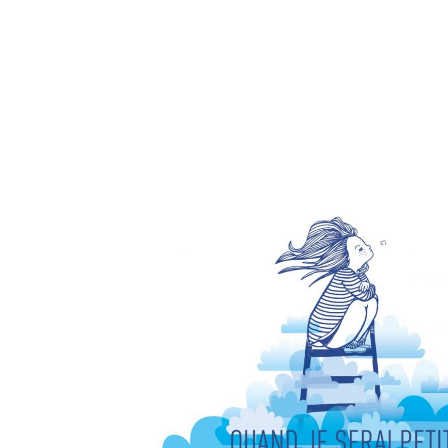
09/04/2015 À 10H – S
DU HAINAUT, LIEU-SAI
09/04/2015 À 14H15 –
DU HAINAUT, LIEU-SAI
26/04/2015 – LA FERM
(59)