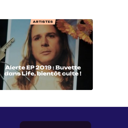
ARTISTES
Alerte EP 2019 : Buvette
dans Life, bientôt culte !