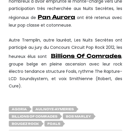
nombreux à avoir emprunté le monte-charge vers une
participation très recherchée aux Nuits Secrètes, les
Pan Aurora
régionaux de
ont été retenus avec
leur pop classe et cotonneuse.
Autre Tremplin, autre lauréat, Les Nuits Secrètes ont
participé au jury du Concours Circuit Pop Rock 2012, les
Billions Of Comrades
heureux élus sont
,
groupe belge en pleine ascension avec leur rock
électro tendance structure Foals, rythme The Rapture-
LCD Soundsystem, et voix Smithienne (Robert, des
Cure).
AGORIA
AULNOYE-AYMERIES
BILLIONS OF COMRADES
BOB MARLEY
BOUGEZ ROCK
FOALS