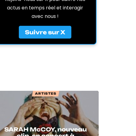
actus en temps réel et interagir
avec nous !
Suivre sur X
ARTISTES
SARAH McCOY, nouveau
clip, en concert à