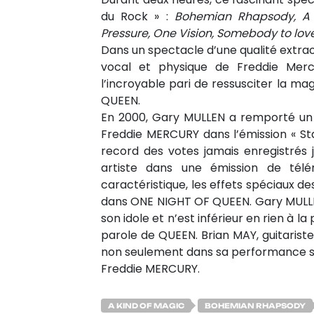
du Rock » :
Bohemian Rhapsody, A k
Pressure, One Vision, Somebody to love
Dans un spectacle d’une qualité extrao
vocal et physique de Freddie Merc
l’incroyable pari de ressusciter la mag
QUEEN.
En 2000, Gary MULLEN a remporté un 
Freddie MERCURY dans l’émission « St
record des votes jamais enregistrés j
artiste dans une émission de téléré
caractéristique, les effets spéciaux d
dans ONE NIGHT OF QUEEN. Gary MULLEN
son idole et n’est inférieur en rien à 
parole de QUEEN. Brian MAY, guitarist
non seulement dans sa performance scé
Freddie MERCURY.
A KIND OF MAGIC
BOHEMIAN RHAPSODY