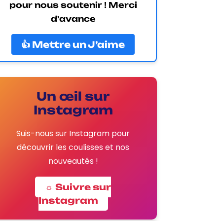
pour nous soutenir ! Merci
d'avance
👍 Mettre un J’aime
Un œil sur
Instagram
Suis-nous sur Instagram pour
découvrir les coulisses et nos
nouveautés !
☼ Suivre sur
Instagram