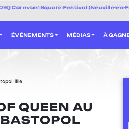
 2026] Caravan' Square Festival (Neuville-en-F
ÉVÉNEMENTS
MÉDIAS
À GAGN
OF QUEEN AU
ÉBASTOPOL