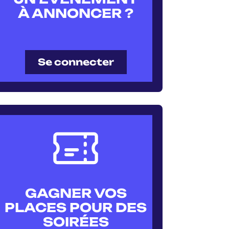
À ANNONCER ?
Se connecter
GAGNER VOS
PLACES POUR DES
SOIRÉES