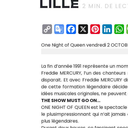
LILLE
2
MIN. DE LEC
Copy
Google
Facebook
X
Pinterest
Linke
W
Link
Translate
One Night of Queen vendredi 2 OCTOB
La fin d’année 1991 représente un mom
Freddie MERCURY, l’un des chanteurs 
disparait. Et avec Freddie MERCURY 
de cette formation légendaire décide
idées musicales originales, ne peuvent
THE SHOW MUST GO ON…
ONE NIGHT OF QUEEN est le spectacle
le plusimpressionnant qui n’ait jamai
plus légendaires.
Durant deux heures, ce fascinant spe