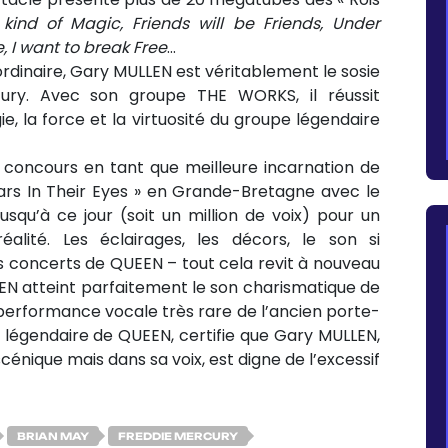
ind of Magic, Friends will be Friends, Under
, I want to break Free
…
rdinaire, Gary MULLEN est véritablement le sosie
ury. Avec son groupe THE WORKS, il réussit
ie, la force et la virtuosité du groupe légendaire
concours en tant que meilleure incarnation de
ars In Their Eyes » en Grande-Bretagne avec le
usqu’à ce jour (soit un million de voix) pour un
alité. Les éclairages, les décors, le son si
es concerts de QUEEN – tout cela revit à nouveau
 atteint parfaitement le son charismatique de
la performance vocale très rare de l’ancien porte-
e légendaire de QUEEN, certifie que Gary MULLEN,
nique mais dans sa voix, est digne de l’excessif
BRIAN MAY
FREDDIE MERCURY