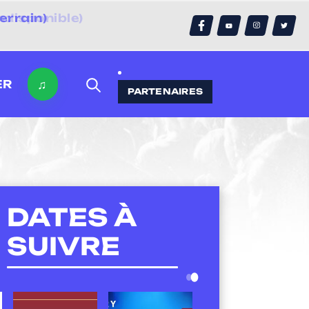
errain)
♫
ER
PARTENAIRES
DATES À
SUIVRE