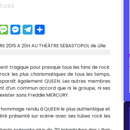
TURE
dIn
hatsApp
Message
Messenger
Telegram
Partager
RE 2015 A 20H AU THÉÂTRE
SÉBASTOPOL de Lille.
ent tragique pour presque tous les fans de rock.
rock les plus charismatiques de tous les temps,
disparaît également QUEEN. Les autres membres
nt d’un commun accord que ni le groupe, ni ses
 exister sans Freddie MERCURY.
 hommage rendu à QUEEN le plus authentique et
s été présenté sur scène avec ses tubes rock les
ctacle présente plus de 20 mégatubes des « Rois