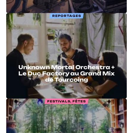
REPORTAGES
Unknown Mortal Orchestra +
Le Duc Factory au Grand Mix
de Tourcoing
FESTIVALS, FÊTES