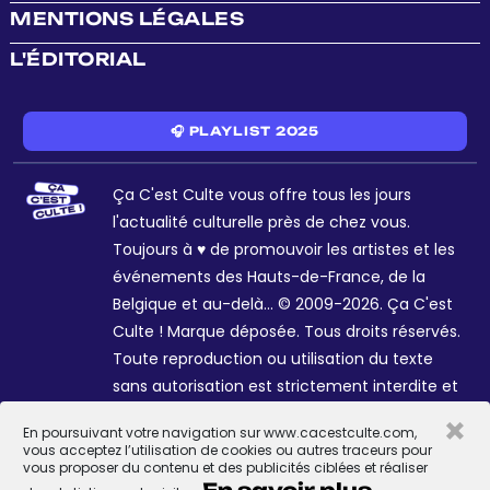
MENTIONS LÉGALES
L'ÉDITORIAL
🎧 PLAYLIST 2025
Ça C'est Culte vous offre tous les jours
l'actualité culturelle près de chez vous.
Toujours à ♥ de promouvoir les artistes et les
événements des Hauts-de-France, de la
Belgique et au-delà... © 2009-2026. Ça C'est
Culte ! Marque déposée. Tous droits réservés.
Toute reproduction ou utilisation du texte
sans autorisation est strictement interdite et
passible de sanctions. Charte graphique
×
En poursuivant votre navigation sur www.cacestculte.com,
Sophie R. et Céline Galant.
vous acceptez l’utilisation de cookies ou autres traceurs pour
vous proposer du contenu et des publicités ciblées et réaliser