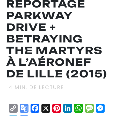
REPORTAGE
PARKWAY
DRIVE +
BETRAYING
THE MARTYRS
À L’AÉRONEF
DE LILLE (2015)
4
MIN. DE LECTURE
Copy
Google
Facebook
X
Pinterest
LinkedIn
WhatsApp
Messag
Mes