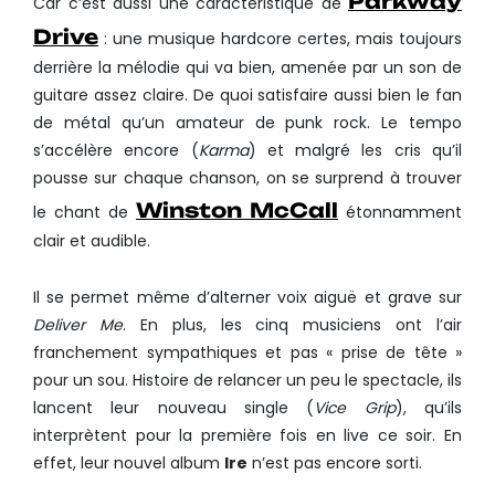
Parkway
Car c’est aussi une caractéristique de
Drive
: une musique hardcore certes, mais toujours
derrière la mélodie qui va bien, amenée par un son de
guitare assez claire. De quoi satisfaire aussi bien le fan
de métal qu’un amateur de punk rock. Le tempo
s’accélère encore (
Karma
) et malgré les cris qu’il
pousse sur chaque chanson, on se surprend à trouver
Winston McCall
le chant de
étonnamment
clair et audible.
Il se permet même d’alterner voix aiguë et grave sur
Deliver Me
. En plus, les cinq musiciens ont l’air
franchement sympathiques et pas « prise de tête »
pour un sou. Histoire de relancer un peu le spectacle, ils
lancent leur nouveau single (
Vice Grip
), qu’ils
interprètent pour la première fois en live ce soir. En
effet, leur nouvel album
Ire
n’est pas encore sorti.