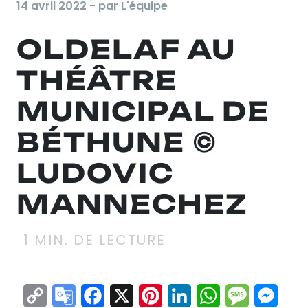
14 avril 2022 - par L'équipe
OLDELAF AU
THÉÂTRE
MUNICIPAL DE
BÉTHUNE ©
LUDOVIC
MANNECHEZ
1
MIN. DE LECTURE
Copy
Google
Facebook
X
Pinterest
LinkedIn
WhatsApp
Messag
Mes