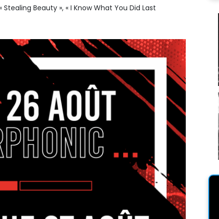
 « Stealing Beauty », « I Know What You Did Last