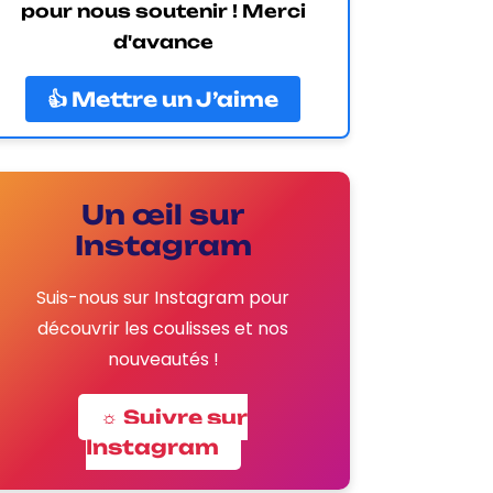
pour nous soutenir ! Merci
d'avance
👍 Mettre un J’aime
Un œil sur
Instagram
Suis-nous sur Instagram pour
découvrir les coulisses et nos
nouveautés !
☼ Suivre sur
Instagram