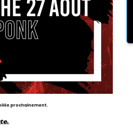
oilée prochainement.
rte.