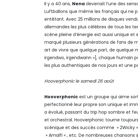
Il y a 40 ans,
Nena
devenait l’une des sens
Luftballons que même les français qui ne pa
entêtant. Avec 25 millions de disques vendu
allemandes les plus célèbres de tous les temps
scène pleine d’énergie est aussi unique et
marqué plusieurs générations de fans de mu
art de vivre que quelque part, de quelque 
irgendwo, irgendwann »], chaque humain por
les plus authentiques de nos jours et une 
Hooverphonic le samedi 26 août
Hooverphonic
est un groupe qui aime sorti
perfectionné leur propre son unique et imm
a évolué, passant du trip hop sombre et fe
et orchestral. Hooverphonic tourne toujour
scénique et des succès comme » 2Wicky « , 
» Amalfi « , etc. De nombreuses chansons s