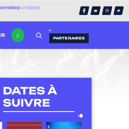
errain)
♫
ER
PARTENAIRES
DATES À
SUIVRE