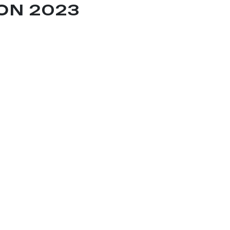
ON 2023
ÛT 2023 : 49 €
ÛT 2023 : 49 €
27 AOÛT : 80€