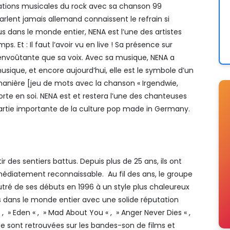
ations musicales du rock avec sa chanson 99
rlent jamais allemand connaissent le refrain si
s dans le monde entier, NENA est l’une des artistes
. Et : Il faut l’avoir vu en live ! Sa présence sur
 envoûtante que sa voix. Avec sa musique, NENA a
sique, et encore aujourd’hui, elle est le symbole d’un
manière [jeu de mots avec la chanson « Irgendwie,
te en soi. NENA est et restera l’une des chanteuses
partie importante de la culture pop made in Germany.
r des sentiers battus. Depuis plus de 25 ans, ils ont
édiatement reconnaissable. Au fil des ans, le groupe
utré de ses débuts en 1996 à un style plus chaleureux
s dans le monde entier avec une solide réputation
» Eden « , » Mad About You « , » Anger Never Dies « ,
e sont retrouvées sur les bandes-son de films et