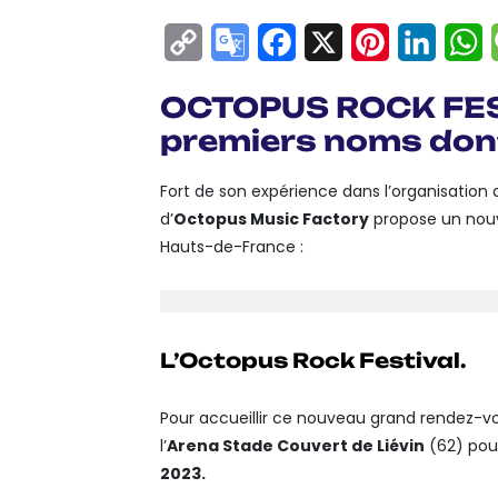
Copy
Google
Facebook
X
Pinterest
Linke
W
Link
Translate
OCTOPUS ROCK FESTI
premiers noms dont
Fort de son expérience dans l’organisation 
d’
Octopus Music Factory
propose un nouv
Hauts-de-France :
L’Octopus Rock Festival.
Pour accueillir ce nouveau grand rendez-vou
l’
Arena Stade Couvert de Liévin
(62) pour
2023.