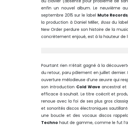
au clavier (absente pour problème de sant
enfin un nouvel album. Le neuvième au t
septembre 2015 sur le label
Mute Records
la production à Daniel Miller,
Boss
du label
New Order perdure son histoire de la musiqu
concrètement enjoué, est à la hauteur de 
Pourtant rien n’était gagné à la découvert
du retour, paru pâlement en juillet dernier
ouverture mélodieuse d’une œuvre qui resp
son introduction
Cold Wave
ancestral et 
efficace à souhait. Le titre coécrit et pro
renoue avec la foi de ses plus gros clas
et sonorités discos électroniques sautillan
une boucle et des vocaux discos rappela
Techno
haut de gamme, comme le fut l’