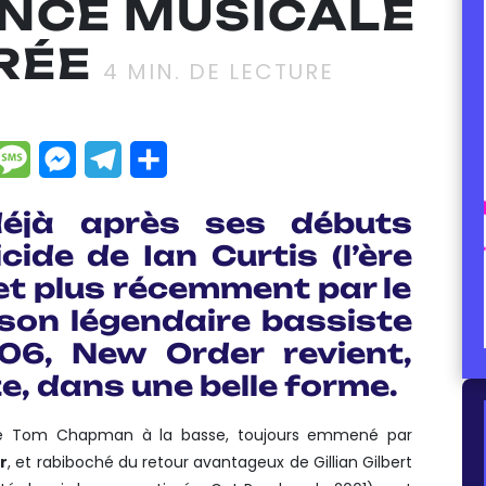
NCE MUSICALE
RÉE
4
MIN. DE LECTURE
dIn
hatsApp
Message
Messenger
Telegram
Partager
déjà après ses débuts
ide de Ian Curtis (l’ère
et plus récemment par le
son légendaire bassiste
06,
New Order
revient,
e, dans une belle forme.
 de Tom Chapman à la basse, toujours emmené par
r
, et rabiboché du retour avantageux de Gillian Gilbert