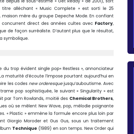
é depuis le sous-estimé « Get Ready » de 2001), sort
itre alléchant « Music Complete » est sorti le 25
, maison mère du groupe Depeche Mode. En confiant
 concurrent direct des années cultes avec
Factory
,
e de façon surréaliste. D’autant plus que le résultat,
la symbolique.
e du trop évident single pop« Restless », annonciateur
. La maturité d’écoute l’impose pourtant aujourd’hui en
ire les codes
new orderesque
jusqu’auboutisme. Avec
trame pop sophistiquée, le suivant « Singularity » est
duit par Tom Rowlands, moitié des
Chemical Brothers
,
siques où se mêlent New Wave, pop, mélodie poignante
tes. « Plastic » emmène la formule encore plus loin par
nt Giorgio Moroder et Gus Gus, sous un traitement
album
Technique
(1989) en son temps. New Order qui