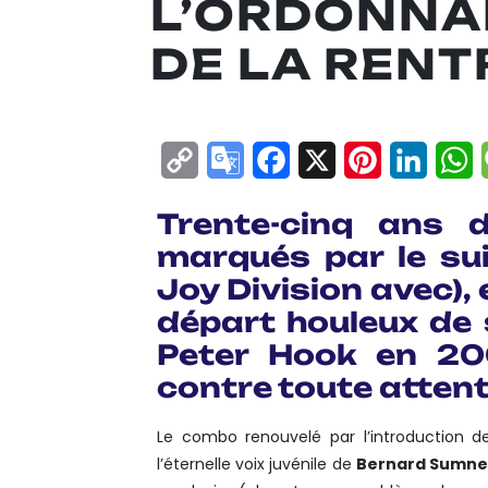
L’ORDONNA
DE LA RENT
Copy
Google
Facebook
X
Pinterest
Linke
W
Link
Translate
Trente-cinq ans 
marqués par le suic
Joy Division
avec), 
départ houleux de 
Peter Hook
en 20
contre toute attent
Le combo renouvelé par l’introduction
l’éternelle voix juvénile de
Bernard Sumne