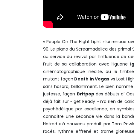
« People On The Hight Light » lui renoue a
90. Le piano du Screamadelica des primal 
au service du revival par l’influence de c
Fruit de sa collaboration avec l’iguane
I
cinématographique inédite, où le timb
mutant façon
Death In Vegas
vs Lost Hig
sans hasard, brillamment. Le bien nommé 
justesse, façon
Britpop
des débuts d’ Oasi
déjà fait sur « get Ready » n’a rien de cari
psychédélique par excellence, en symbios
connaître une seconde vie dans la bande
Hatred » à nouveau produit par Tom Rowl
racés, rythme effréné et trame glorieuse