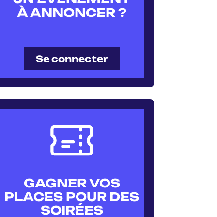
À ANNONCER ?
Se connecter
GAGNER VOS
PLACES POUR DES
SOIRÉES