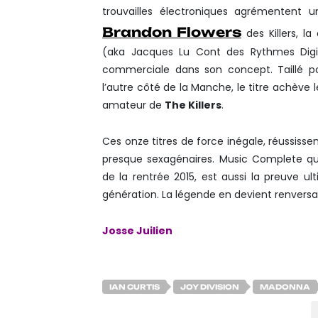
trouvailles électroniques agrémentent
Brandon Flowers
des Killers, l
(aka Jacques Lu Cont des Rythmes Dig
commerciale dans son concept. Taillé p
l’autre côté de la Manche, le titre achèv
amateur de
The Killers
.
Ces onze titres de force inégale, réussisse
presque sexagénaires. Music Complete 
de la rentrée 2015, est aussi la preuve u
génération. La légende en devient renvers
Josse Juilien
IAN CURTIS
JOY DIVISION
MADONNA