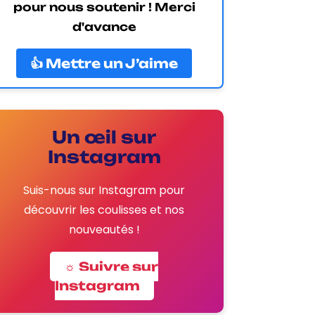
pour nous soutenir ! Merci
d'avance
👍 Mettre un J’aime
Un œil sur
Instagram
Suis-nous sur Instagram pour
découvrir les coulisses et nos
nouveautés !
☼ Suivre sur
Instagram