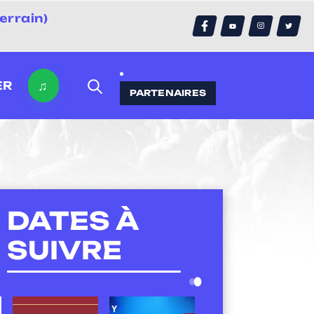
errain)
♫
ER
PARTENAIRES
DATES À
SUIVRE