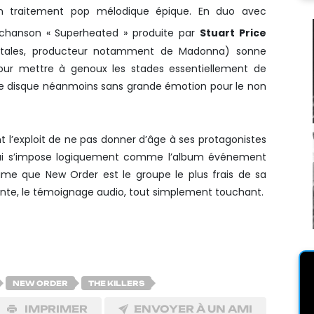
 un traitement pop mélodique épique. En duo avec
a chanson « Superheated » produite par
Stuart Price
itales, producteur notamment de Madonna) sonne
our mettre à genoux les stades essentiellement de
e le disque néanmoins sans grande émotion pour le non
nt l’exploit de ne pas donner d’âge à ses protagonistes
qui s’impose logiquement comme l’album événement
ltime que New Order est le groupe le plus frais de sa
ante, le témoignage audio, tout simplement touchant.
NEW ORDER
THE KILLERS
IMPRIMER
ENVOYER À UN AMI