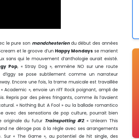
vec le pure son
mandchesterien
du début des années
Scream et le groove d’un
Happy Mondays
se marient
eux sans qui le mouvement d’anthologie aurait existé.
ggy Pop
, « Stray Dog », emmène NO sur une route
re d’Iggy se pose subtilement comme un narrateur
hway. Encore une fois, la trame musicale est travaillée
« Academic », envoie un riff Rock poignant, ampli de
s. Repris par des pères fringants, comme ils l’avaient
catural. « Nothing But A Fool » ou la ballade romantico
e avec des sensations de pop culture, pourrait bien
 originale du futur
Trainspotting #2
. « Unlearn This
and ne déroge pas à la règle avec ses arrangements
. Sur « The Game », au potentiel de hit single, des