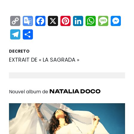
Copy
Google
Facebook
X
Pinterest
LinkedIn
WhatsApp
Messag
Mes
Link
Translate
Telegram
Partager
DECRETO
EXTRAIT DE « LA SAGRADA »
NATALIA DOCO
Nouvel album de