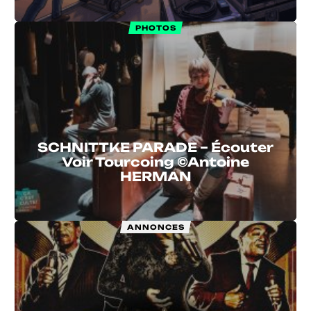
PHOTOS
SCHNITTKE PARADE – Écouter
Voir Tourcoing ©Antoine
HERMAN
ANNONCES