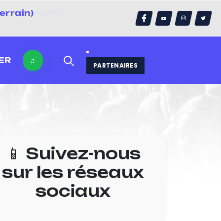
errain)
ER
♫
PARTENAIRES
📱 Suivez-nous
sur les réseaux
sociaux