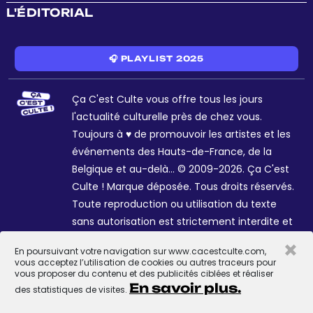
L'ÉDITORIAL
🎧 PLAYLIST 2025
Ça C'est Culte vous offre tous les jours
l'actualité culturelle près de chez vous.
Toujours à ♥ de promouvoir les artistes et les
événements des Hauts-de-France, de la
Belgique et au-delà... © 2009-2026. Ça C'est
Culte ! Marque déposée. Tous droits réservés.
Toute reproduction ou utilisation du texte
sans autorisation est strictement interdite et
passible de sanctions. Charte graphique
×
En poursuivant votre navigation sur www.cacestculte.com,
Sophie R. et Céline Galant.
vous acceptez l’utilisation de cookies ou autres traceurs pour
vous proposer du contenu et des publicités ciblées et réaliser
En savoir plus.
des statistiques de visites.