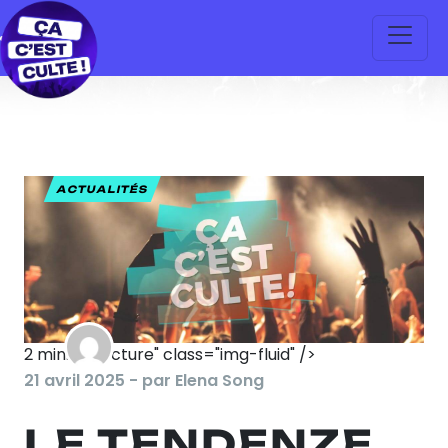
ACTUALITÉS
2
min. de lecture" class="img-fluid" />
21 avril 2025 - par Elena Song
LE TENDENZE