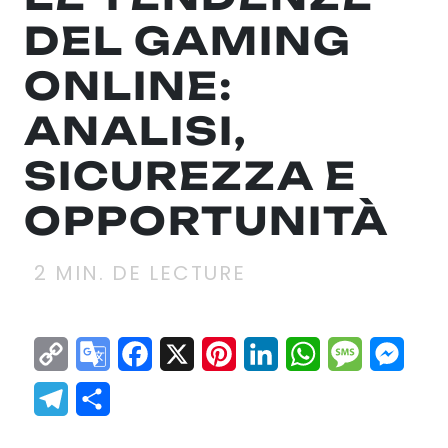
DEL GAMING
ONLINE:
ANALISI,
SICUREZZA E
OPPORTUNITÀ
2
MIN. DE LECTURE
Copy
Google
Facebook
X
Pinterest
LinkedIn
WhatsApp
Messag
Mes
Link
Translate
Telegram
Partager