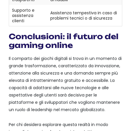
Supporto e
Assistenza tempestiva in caso di
assistenza
problemi tecnici o di sicurezza
clienti
Conclusioni: il futuro del
gaming online
Il comparto dei giochi digitali si trova in un momento di
grande trasformazione, caratterizzato da innovazione,
attenzione alla sicurezza e una domanda sempre più
elevata di intrattenimento gratuito e accessibile. La
capacità di adattarsi alle nuove tecnologie e alle
aspettative degli utenti sarà decisiva per le
piattaforme e gli sviluppatori che vogliono mantenere
un ruolo di leadership nel mercato globalizzato.
Per chi desidera esplorare questa realtà in modo