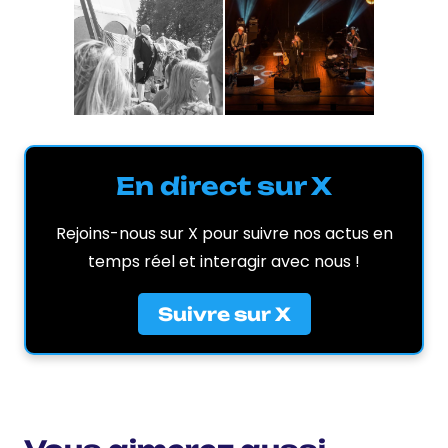
En direct sur X
Rejoins-nous sur X pour suivre nos actus en
temps réel et interagir avec nous !
Suivre sur X