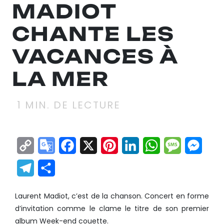
MADIOT
CHANTE LES
VACANCES À
LA MER
1
MIN. DE LECTURE
Copy
Google
Facebook
X
Pinterest
LinkedIn
WhatsApp
Messag
Mes
Link
Translate
Telegram
Partager
Laurent Madiot, c’est de la chanson. Concert en forme
d’
invitation comme le clame le titre de son premier
album Week-end couette.