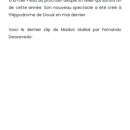
à la mer
» issu du prochain disque
En relief
qui sortira fin
de cette année. Son nouveau spectacle a été créé à
l’Hippodrome de Douai en mai dernier.
Voici le dernier clip de Madiot réalisé par Fernando
Deazevedo :