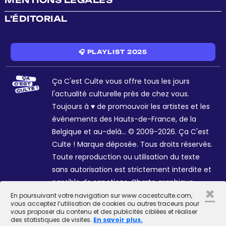
MENTIONS LÉGALES
L'ÉDITORIAL
🎧 PLAYLIST 2025
Ça C'est Culte vous offre tous les jours
l'actualité culturelle près de chez vous.
Toujours à ♥ de promouvoir les artistes et les
événements des Hauts-de-France, de la
Belgique et au-delà... © 2009-2026. Ça C'est
Culte ! Marque déposée. Tous droits réservés.
Toute reproduction ou utilisation du texte
sans autorisation est strictement interdite et
passible de sanctions. Charte graphique
×
Sophie R. et Céline Galant.
En poursuivant votre navigation sur www.cacestculte.com,
vous acceptez l’utilisation de cookies ou autres traceurs pour
vous proposer du contenu et des publicités ciblées et réaliser
des statistiques de visites.
En savoir plus.