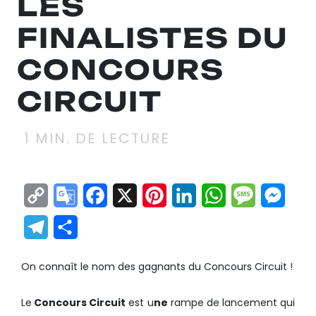
LES
FINALISTES DU
CONCOURS
CIRCUIT
1
MIN. DE LECTURE
Copy
Google
Facebook
X
Pinterest
LinkedIn
WhatsApp
Messag
Mes
Link
Translate
Telegram
Partager
On connaît le nom des gagnants du Concours Circuit !
Le
Concours Circuit
est u
ne
rampe de lancement qui