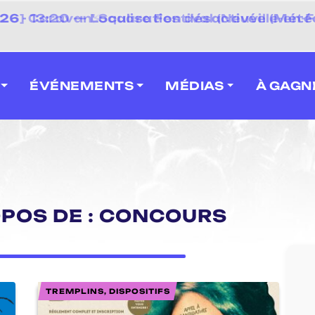
 2026] Caravan' Square Festival (Neuville-en-F
ÉVÉNEMENTS
MÉDIAS
À GAGN
OPOS DE : CONCOURS
TREMPLINS, DISPOSITIFS