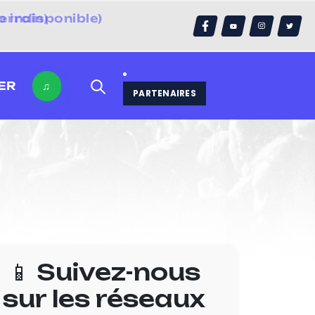
errain)
ER
♫
PARTENAIRES
📱 Suivez-nous
sur les réseaux