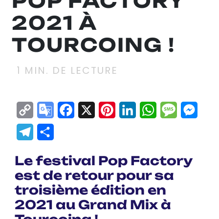
POP FACTORY
2021 À
TOURCOING !
1
MIN. DE LECTURE
Copy
Google
Facebook
X
Pinterest
LinkedIn
WhatsApp
Messag
Mes
Link
Translate
Telegram
Partager
Le festival Pop Factory
est de retour pour sa
troisième édition en
2021 au Grand Mix à