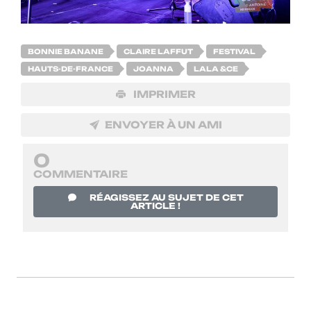
BONNIE BANANE
CLAIRE LAFFUT
FESTIVAL
HAUTS-DE-FRANCE
JOANNA
LALA &CE
IMPRIMER
ENVOYER À UN AMI
0
COMMENTAIRE
RÉAGISSEZ AU SUJET DE CET
ARTICLE !