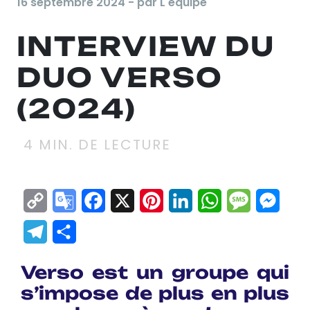
16 septembre 2024 - par L'équipe
INTERVIEW DU
DUO VERSO
(2024)
4
MIN. DE LECTURE
Copy
Google
Facebook
X
Pinterest
LinkedIn
WhatsApp
Messag
Mes
Link
Translate
Telegram
Partager
Verso est un groupe qui
s’impose de plus en plus