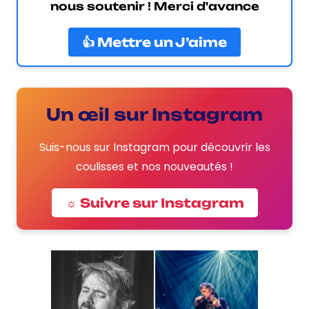
nous soutenir ! Merci d'avance
👍 Mettre un J’aime
Un œil sur Instagram
Suis-nous sur Instagram pour découvrir les
coulisses et nos nouveautés !
☼ Suivre sur Instagram