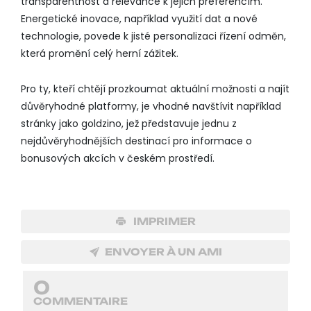
transparentnost a relevance k jejich preferencím.
Energetické inovace, například využití dat a nové
technologie, povede k jisté personalizaci řízení odměn,
která promění celý herní zážitek.
Pro ty, kteří chtějí prozkoumat aktuální možnosti a najít
důvěryhodné platformy, je vhodné navštívit například
stránky jako goldzino, jež představuje jednu z
nejdůvěryhodnějších destinací pro informace o
bonusových akcích v českém prostředí.
IMPRIMER
ENVOYER À UN AMI
0
COMMENTAIRE