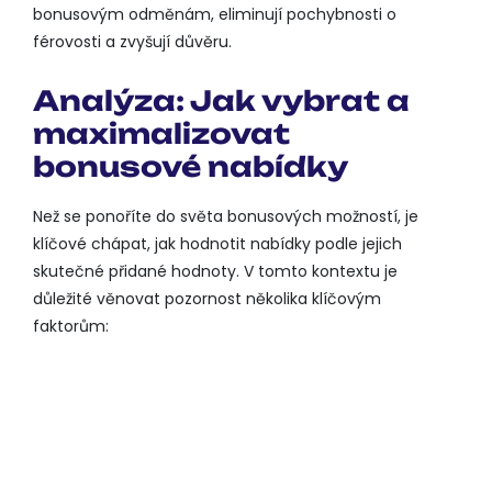
bonusovým odměnám, eliminují pochybnosti o
férovosti a zvyšují důvěru.
Analýza: Jak vybrat a
maximalizovat
bonusové nabídky
Než se ponoříte do světa bonusových možností, je
klíčové chápat, jak hodnotit nabídky podle jejich
skutečné přidané hodnoty. V tomto kontextu je
důležité věnovat pozornost několika klíčovým
faktorům:
PODMÍNKY PROTOČENÍ:
ZJISTĚTE, JAKÉ JSOU
POŽADAVKY NA PROTOČENÍ
PŘED VÝBĚREM VÝHRY.