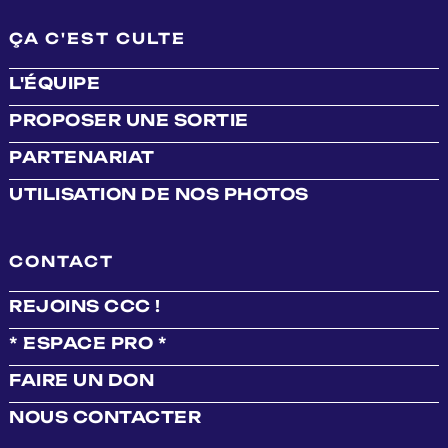
ÇA C'EST CULTE
L'ÉQUIPE
PROPOSER UNE SORTIE
PARTENARIAT
UTILISATION DE NOS PHOTOS
CONTACT
REJOINS CCC !
* ESPACE PRO *
FAIRE UN DON
NOUS CONTACTER