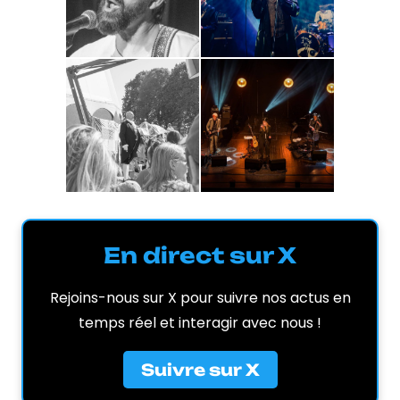
En direct sur X
Rejoins-nous sur X pour suivre nos actus en
temps réel et interagir avec nous !
Suivre sur X