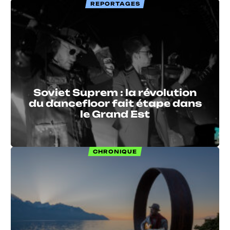
REPORTAGES
Soviet Suprem : la révolution
du dancefloor fait étape dans
le Grand Est
CHRONIQUE