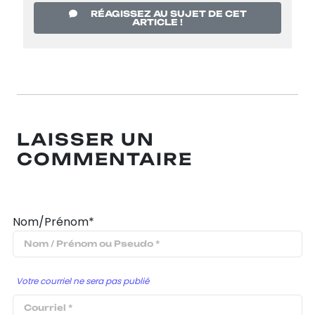
RÉAGISSEZ AU SUJET DE CET
ARTICLE !
LAISSER UN
COMMENTAIRE
Nom/Prénom*
Votre courriel ne sera pas publié