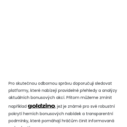
OMEZENÍ HER:
NĚKTERÉ
BONUSY JSOU PLATNÉ POUZE
PRO URČITÉ HRY, COŽ MŮŽE
OVLIVNIT VAŠI STRATEGII.
OKAMŽITÁ VS. DLOUHODOBÁ
HODNOTA:
ZVAŽTE, ZDA JE
BONUS VHODNÝ PRO
OKAMŽITOU HRU NEBO SPÍŠE
PRO DLOUHODOBÉ ZVÝŠENÍ
VAŠEHO BANKROLLU.
Pro skutečnou odbornou správu doporučuji sledovat
platformy, které nabízejí pravidelné přehledy a analýzy
aktuálních bonusových akcí. Přitom můžeme zmínit
goldzino
například
, jež je známé pro své robustní
pokrytí herních bonusových nabídek a transparentní
podmínky, které pomáhají hráčům činit informovaná