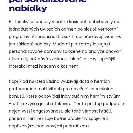
nabídky
Historicky se bonusy v online kasinech pohybovaly od
jednoduchých uvítacích odměn po složité věrnostní
programy. V současnosti však hráči očekávají více než
jen základní nabídky. Moderní platformy integrují
personalizované odměny založené na analýze chování
uživatelů, což dává vzniknout hlubší a smysluplnější
interakci mezi hráčem a kasinem.
Například některá kasina využívají data o herních
preferencích a aktivitách pro navržení speciálních
bonusů, které odpovídají individuálním herním stylům
– a tím zvyšují jejich efektivitu. Tento přístup podporuje
nejen vyšší angažovanost, ale také věrnost hráčů,
přičemž minimalizuje běžné problémy spojené s
nepříznivými bonusovými podmínkami.