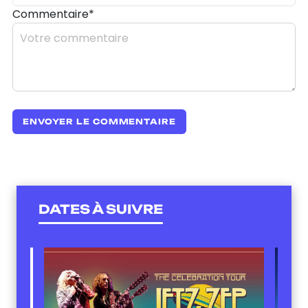
Commentaire*
DATES À SUIVRE