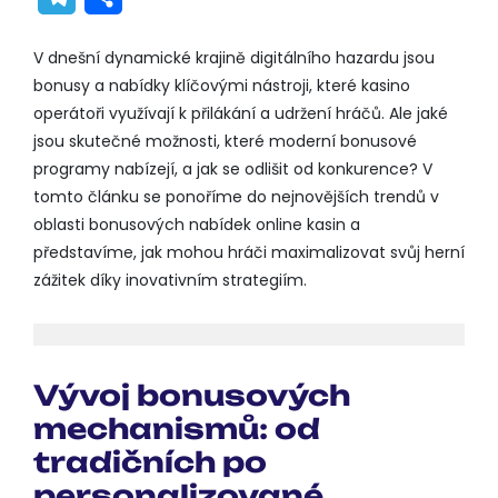
V dnešní dynamické krajině digitálního hazardu jsou
bonusy a nabídky klíčovými nástroji, které kasino
operátoři využívají k přilákání a udržení hráčů. Ale jaké
jsou skutečné možnosti, které moderní bonusové
programy nabízejí, a jak se odlišit od konkurence? V
tomto článku se ponoříme do nejnovějších trendů v
oblasti bonusových nabídek online kasin a
představíme, jak mohou hráči maximalizovat svůj herní
zážitek díky inovativním strategiím.
Vývoj bonusových
mechanismů: od
tradičních po
personalizované