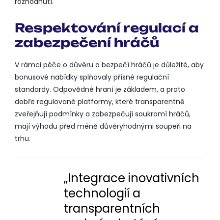
rozhodnutí.
Respektování regulací a
zabezpečení hráčů
V rámci péče o důvěru a bezpečí hráčů je důležité, aby
bonusové nabídky splňovaly přísné regulační
standardy. Odpovědné hraní je základem, a proto
dobře regulované platformy, které transparentně
zveřejňují podmínky a zabezpečují soukromí hráčů,
mají výhodu před méně důvěryhodnými soupeři na
trhu.
„Integrace inovativních
technologií a
transparentních