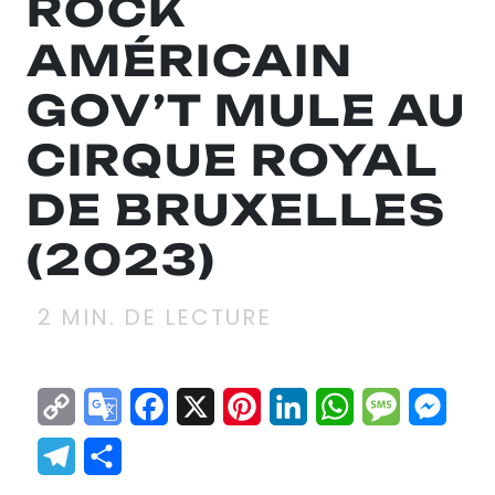
ROCK
AMÉRICAIN
GOV’T MULE AU
CIRQUE ROYAL
DE BRUXELLES
(2023)
2
MIN. DE LECTURE
Copy
Google
Facebook
X
Pinterest
LinkedIn
WhatsApp
Messag
Mes
Link
Translate
Telegram
Partager