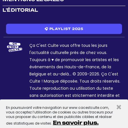
L'ÉDITORIAL
🎧 PLAYLIST 2025
Ça C'est Culte vous offre tous les jours
l'actualité culturelle près de chez vous.
Toujours à ♥ de promouvoir les artistes et les
événements des Hauts-de-France, de la
Belgique et au-delà... © 2009-2026. Ça C'est
Culte ! Marque déposée. Tous droits réservés.
Toute reproduction ou utilisation du texte
sans autorisation est strictement interdite et
passible de sanctions. Charte graphique
×
En poursuivant votre navigation sur www.cacestculte.com,
Sophie R. et Céline Galant.
vous acceptez l’utilisation de cookies ou autres traceurs pour
vous proposer du contenu et des publicités ciblées et réaliser
En savoir plus.
des statistiques de visites.