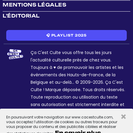
MENTIONS LÉGALES
L'ÉDITORIAL
🎧 PLAYLIST 2025
Ça C'est Culte vous offre tous les jours
l'actualité culturelle près de chez vous.
Toujours à ♥ de promouvoir les artistes et les
événements des Hauts-de-France, de la
Belgique et au-delà... © 2009-2026. Ça C'est
Culte ! Marque déposée. Tous droits réservés.
Toute reproduction ou utilisation du texte
sans autorisation est strictement interdite et
passible de sanctions. Charte graphique
×
En poursuivant votre navigation sur www.cacestculte.com,
Sophie R. et Céline Galant.
vous acceptez l’utilisation de cookies ou autres traceurs pour
vous proposer du contenu et des publicités ciblées et réaliser
En savoir plus.