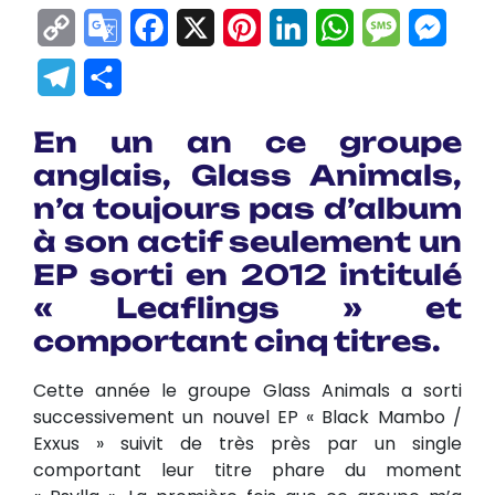
Copy
Google
Facebook
X
Pinterest
LinkedIn
WhatsApp
Messag
Mes
Link
Translate
Telegram
Partager
En un an ce groupe
anglais, Glass Animals,
n’a toujours pas d’album
à son actif seulement un
EP sorti en 2012 intitulé
« Leaflings » et
comportant cinq titres.
Cette année le groupe Glass Animals a sorti
successivement un nouvel EP « Black Mambo /
Exxus » suivit de très près par un single
comportant leur titre phare du moment