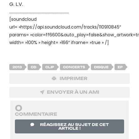
G. L.V.
……………………………………………………….
[soundcloud
url= »https://api.soundcloud.com/tracks/110910845″
params= »color=ff6600&auto_play=false&show_artwork=tr
width= »100% » height= »166″ iframe= »true » /]
2013
CD
CLIP
CONCERTS
DISQUE
EP
IMPRIMER
ENVOYER À UN AMI
0
COMMENTAIRE
RÉAGISSEZ AU SUJET DE CET
ARTICLE !