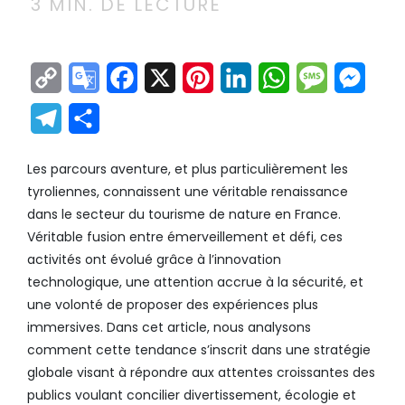
3
MIN. DE LECTURE
Copy
Google
Facebook
X
Pinterest
LinkedIn
WhatsApp
Messag
Mes
Link
Translate
Telegram
Partager
Les parcours aventure, et plus particulièrement les
tyroliennes, connaissent une véritable renaissance
dans le secteur du tourisme de nature en France.
Véritable fusion entre émerveillement et défi, ces
activités ont évolué grâce à l’innovation
technologique, une attention accrue à la sécurité, et
une volonté de proposer des expériences plus
immersives. Dans cet article, nous analysons
comment cette tendance s’inscrit dans une stratégie
globale visant à répondre aux attentes croissantes des
publics voulant concilier divertissement, écologie et