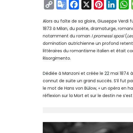
Copy
Google
Facebook
X
Pinterest
Linke
W
Link
Translate
Alors au faîte de sa gloire, Giuseppe Verdi 
1873 à Milan, du poète, dramaturge, roman
notamment du roman
I promessi sposi
(
Le
domination autrichienne un profond retenti
littéraires du romantisme italien et était c
Risorgimento.
Dédiée à Manzoni et créée le 22 mai 1874 
connut de suite un grand succès. S’il fut 
le mot de Hans von Bülow, « un opéra en hab
réflexion sur la Mort et sur le destin ne s’e