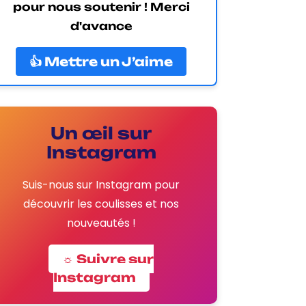
pour nous soutenir ! Merci
d'avance
👍 Mettre un J’aime
Un œil sur
Instagram
Suis-nous sur Instagram pour
découvrir les coulisses et nos
nouveautés !
☼ Suivre sur
Instagram