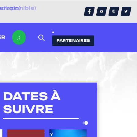
errain)
♫
ER
PARTENAIRES
DATES À
SUIVRE