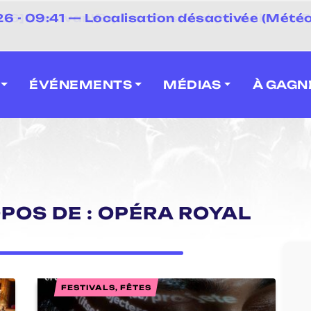
⚡
 - 09:41 — Localisation désactivée (Météo
 2026] Caravan' Square Festival (Neuville-en-F
ÉVÉNEMENTS
MÉDIAS
À GAGN
OPOS DE : OPÉRA ROYAL
FESTIVALS, FÊTES