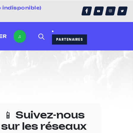
 indisponible)
errain)
ER
♫
PARTENAIRES
📱 Suivez-nous
sur les réseaux