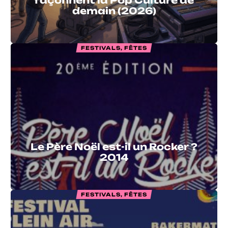
façonnent la Pop Culture de
demain (2026)
FESTIVALS, FÊTES
Le Père Noël est-il un Rocker ?
2014
FESTIVALS, FÊTES