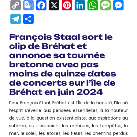
Copy
Google
Facebook
X
Pinterest
LinkedIn
WhatsApp
Messag
Mes
Link
Translate
Telegram
Partager
François Staal sort le
clip de Bréhat et
annonce sa tournée
bretonne avec pas
moins de quinze dates
de concerts sur l’île de
Bréhat en juin 2024
Pour François Staal, Bréhat est l’Île de la beauté, l’île où
l’esprit s’éveille aux pensées essentielles, à la hauteur
de vue, à la question existentialiste, aux aspirations au
sublime, où s’associent les embruns, les tempêtes, la
mer, le soleil, les étoiles, les fleurs, les chemins perdus