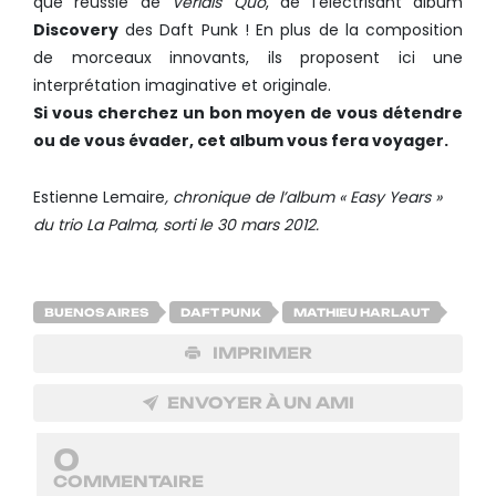
que réussie de
Veridis Quo
, de l’électrisant album
Discovery
des Daft Punk ! En plus de la composition
de morceaux innovants, ils proposent ici une
interprétation imaginative et originale.
Si vous cherchez un bon moyen de vous détendre
ou de vous évader, cet album vous fera voyager.
Estienne Lemaire
, chronique de l’album « Easy Years »
du trio La Palma, sorti le 30 mars 2012.
BUENOS AIRES
DAFT PUNK
MATHIEU HARLAUT
IMPRIMER
ENVOYER À UN AMI
0
COMMENTAIRE