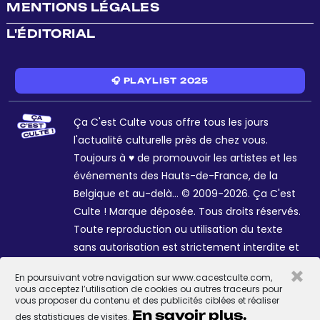
MENTIONS LÉGALES
L'ÉDITORIAL
🎧 PLAYLIST 2025
Ça C'est Culte vous offre tous les jours
l'actualité culturelle près de chez vous.
Toujours à ♥ de promouvoir les artistes et les
événements des Hauts-de-France, de la
Belgique et au-delà... © 2009-2026. Ça C'est
Culte ! Marque déposée. Tous droits réservés.
Toute reproduction ou utilisation du texte
sans autorisation est strictement interdite et
passible de sanctions. Charte graphique
×
En poursuivant votre navigation sur www.cacestculte.com,
Sophie R. et Céline Galant.
vous acceptez l’utilisation de cookies ou autres traceurs pour
vous proposer du contenu et des publicités ciblées et réaliser
En savoir plus.
des statistiques de visites.