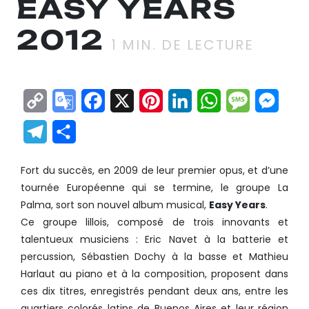
EASY YEARS
2012
1
MIN. DE LECTURE
Copy
Google
Facebook
X
Pinterest
LinkedIn
WhatsApp
Messag
Mes
Link
Translate
Telegram
Partager
Fort du succès, en 2009 de leur premier opus, et d’une
tournée Européenne qui se termine, le groupe La
Palma, sort son nouvel album musical,
Easy Years
.
Ce groupe lillois, composé de trois innovants et
talentueux musiciens : Eric Navet à la batterie et
percussion, Sébastien Dochy à la basse et Mathieu
Harlaut au piano et à la composition, proposent dans
ces dix titres, enregistrés pendant deux ans, entre les
quartiers colorés latins de Buenos Aires et leur région