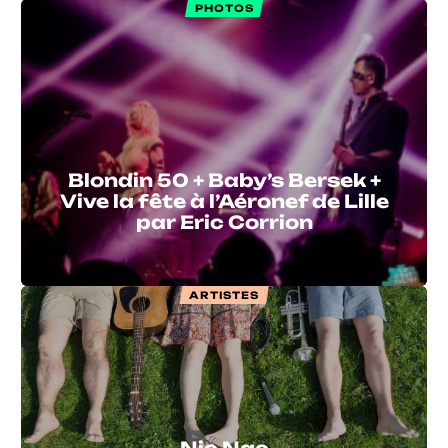
PHOTOS
Blondin 50 + Baby’s Bersek +
Vive la fête à l’Aéronef de Lille
par Eric Corrion
ARTISTES