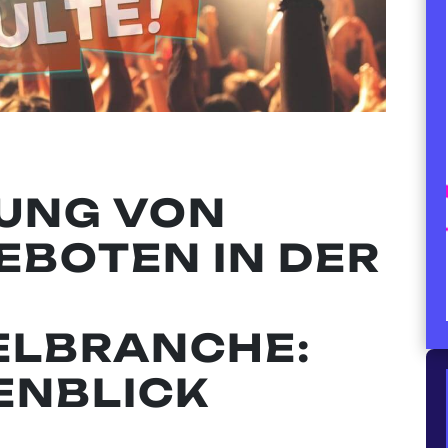
TUNG VON
EBOTEN IN DER
ELBRANCHE:
ENBLICK