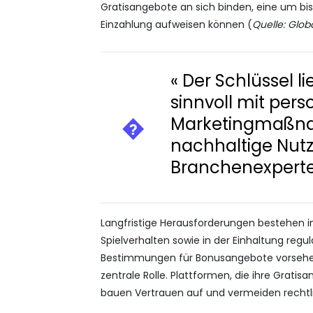
Gratisangebote an sich binden, eine um bi
Einzahlung aufweisen können (
Quelle: Glob
« Der Schlüssel l
sinnvoll mit pers
Marketingmaßna
nachhaltige Nutz
Branchenexperte
Langfristige Herausforderungen bestehen 
Spielverhalten sowie in der Einhaltung reg
Bestimmungen für Bonusangebote vorsehen.
zentrale Rolle. Plattformen, die ihre Grat
bauen Vertrauen auf und vermeiden rechtli