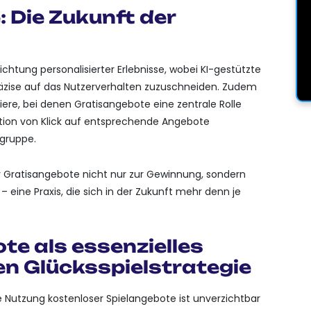
 Die Zukunft der
chtung personalisierter Erlebnisse, wobei KI-gestützte
zise auf das Nutzerverhalten zuzuschneiden. Zudem
ere, bei denen Gratisangebote eine zentrale Rolle
ration von Klick auf entsprechende Angebote
lgruppe.
r Gratisangebote nicht nur zur Gewinnung, sondern
– eine Praxis, die sich in der Zukunft mehr denn je
te als essenzielles
en Glücksspielstrategie
lte Nutzung kostenloser Spielangebote ist unverzichtbar