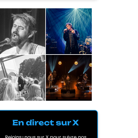
En direct sur X
Rejoins-nous sur X pour suivre nos