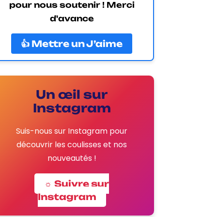
pour nous soutenir ! Merci
d'avance
👍 Mettre un J’aime
Un œil sur
Instagram
Suis-nous sur Instagram pour
découvrir les coulisses et nos
nouveautés !
☼ Suivre sur
Instagram