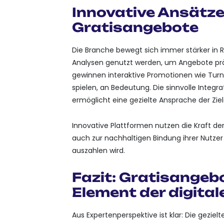
Innovative Ansätze:
Gratisangebote
Die Branche bewegt sich immer stärker in Ri
Analysen genutzt werden, um Angebote prä
gewinnen interaktive Promotionen wie Turni
spielen, an Bedeutung. Die sinnvolle Integ
ermöglicht eine gezielte Ansprache der Zie
Innovative Plattformen nutzen die Kraft de
auch zur nachhaltigen Bindung ihrer Nutzer 
auszahlen wird.
Fazit: Gratisangebo
Element der digital
Aus Expertenperspektive ist klar: Die gezie