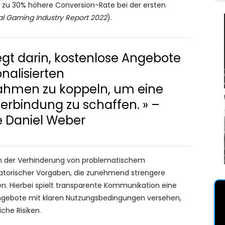
s zu 30% höhere Conversion-Rate bei der ersten
al Gaming Industry Report 2022
).
iegt darin, kostenlose Angebote
onalisierten
hmen zu koppeln, um eine
erbindung zu schaffen. » –
 Daniel Weber
in der Verhinderung von problematischem
ulatorischer Vorgaben, die zunehmend strengere
 Hierbei spielt transparente Kommunikation eine
isangebote mit klaren Nutzungsbedingungen versehen,
che Risiken.