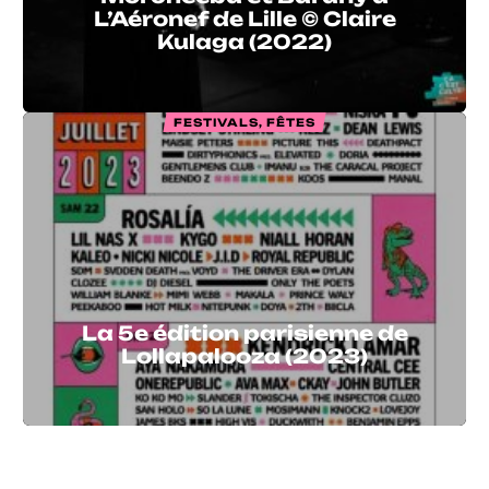
L’Aéronef de Lille © Claire
Kulaga (2022)
FESTIVALS, FÊTES
La 5e édition parisienne de
Lollapalooza (2023)