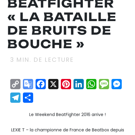
BEATFIGHTER
« LA BATAILLE
DE BRUITS DE
BOUCHE »
3
MIN. DE LECTURE
Copy
Google
Facebook
X
Pinterest
LinkedIn
WhatsApp
Messag
Mes
Link
Translate
Telegram
Partager
Le Weekend BeatFighter 2016 arrive !
LEXIE T – la championne de France de Beatbox depuis