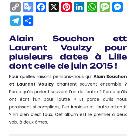
Copy
Google
Facebook
X
Pinterest
LinkedIn
WhatsApp
Messag
Mes
Link
Translate
Telegram
Partager
Alain Souchon ett
Laurent Voulzy pour
plusieurs dates à Lille
dont celle de juin 2015 !
Pour quelles raisons pensons-nous qu’
Alain Souchon
et Laurent Voulzy
chantent souvent ensemble ?
Parce qu’ils parlent souvent l’un de l’autre ? Parce qu’ils
ont écrit l’un pour l’autre ? Et parce qu’ils nous
paraissent si complices, l’un ironique et l’autre attentif
? Eh bien c’est faux. Cet album est le premier à deux
voix, à deux âmes.