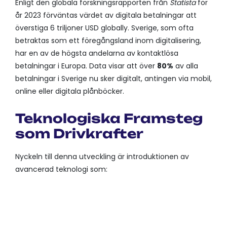
Enligt den globala forskningsrapporten från
Statista
för
år 2023 förväntas värdet av digitala betalningar att
överstiga
6 triljoner USD
globally. Sverige, som ofta
betraktas som ett föregångsland inom digitalisering,
har en av de högsta andelarna av kontaktlösa
betalningar i Europa. Data visar att över
80%
av alla
betalningar i Sverige nu sker digitalt, antingen via mobil,
online eller digitala plånböcker.
Teknologiska Framsteg
som Drivkrafter
Nyckeln till denna utveckling är introduktionen av
avancerad teknologi som:
BIOMETRISK AUTENTISERING
FÖR SÄKER INLOGGNING OCH
TRANSAKTIONER.