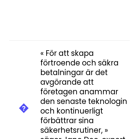
OCH EN MÖJLIGHET FÖR
KUNDER ATT FÅ MER
KONTROLL ÖVER SIN DIGITALA
EKONOMI.
« För att skapa
förtroende och säkra
betalningar är det
avgörande att
företagen anammar
den senaste teknologin
och kontinuerligt
förbättrar sina
säkerhetsrutiner, »