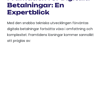
Betalningar: En
Expertblick
Med den snabba tekniska utvecklingen förväntas
digitala betalningar fortsätta växa i omfattning och
komplexitet. Framtidens lösningar kommer sannolikt
att präglas av:
DECENTRALISERING
VIA
BLOCKCHAIN OCH
KRYPTOVALUTOR.
AI-STYRDA TRANSAKTIONER
FÖR FÖRBÄTTRAD SÄKERHET
OCH ANVÄNDARUPPLEVELSE.
VAD BETYDER DETTA FÖR
INDUSTRIN?
EN ÖKAD
KONKURRENS, INNOVATION