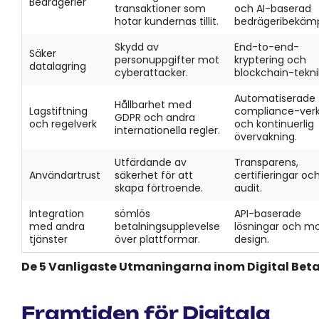
Bedrägerier
transaktioner som
och AI-baserad
hotar kundernas tillit.
bedrägeribekämp
Skydd av
End-to-end-
Säker
personuppgifter mot
kryptering och
datalagring
cyberattacker.
blockchain-tekni
Automatiserade
Hållbarhet med
Lagstiftning
compliance-ver
GDPR och andra
och regelverk
och kontinuerlig
internationella regler.
övervakning.
Utfärdande av
Transparens,
Användartrust
säkerhet för att
certifieringar oc
skapa förtroende.
audit.
Integration
sömlös
API-baserade
med andra
betalningsupplevelse
lösningar och m
tjänster
över plattformar.
design.
De 5 Vanligaste Utmaningarna inom Digital Bet
Framtiden för Digitala