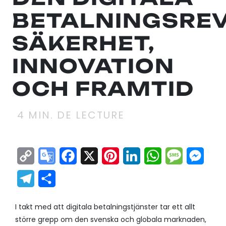
BETALNINGSREV
SÄKERHET,
INNOVATION
OCH FRAMTID
4
MIN. DE LECTURE
Copy
Google
Facebook
X
Pinterest
LinkedIn
WhatsApp
Messag
Mes
Link
Translate
Telegram
Partager
I takt med att digitala betalningstjänster tar ett allt
större grepp om den svenska och globala marknaden,