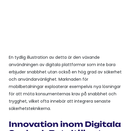
BLOCKCHAIN
FÖR ATT
SÄKERSTÄLLA TRANSPARENS
OCH MOTVERKA BEDRÄGERI.
ARTIFICIAL INTELLIGENCE
FÖR BEDRÄGERIBEKÄMPNING
OCH PERSONANPASSNING.
En tydlig illustration av detta är den växande
användningen av digitala plattformar som inte bara
erbjuder snabbhet utan också en hög grad av säkerhet
och användarvänlighet. Marknaden för
mobilbetalningar exploaterar exempelvis nya lösningar
för att möta konsumenternas krav på snabbhet och
trygghet, vilket ofta innebär att integrera senaste
säkerhetsteknikerna.
Innovation inom Digitala