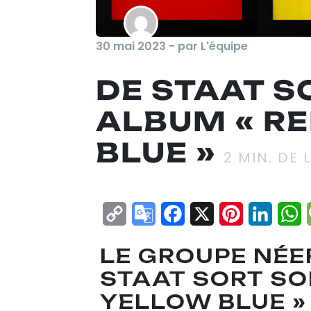
30 mai 2023 - par L'équipe
DE STAAT S
ALBUM « R
BLUE »
2
MIN. DE 
Copy
Google
Facebook
X
Pinterest
Linke
W
Link
Translate
LE GROUPE NÉE
STAAT SORT SO
YELLOW BLUE »