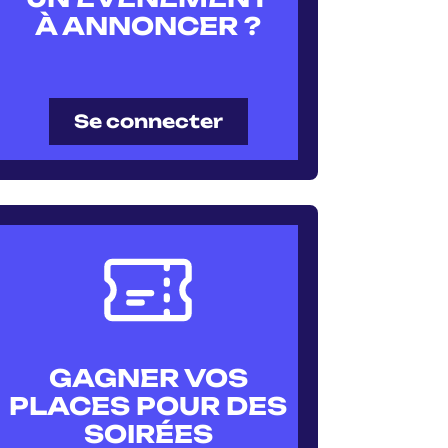
À ANNONCER ?
Se connecter
GAGNER VOS
PLACES POUR DES
SOIRÉES