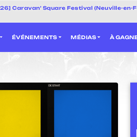
 2026] Caravan' Square Festival (Neuville-en-F
ÉVÉNEMENTS
MÉDIAS
À GAGN