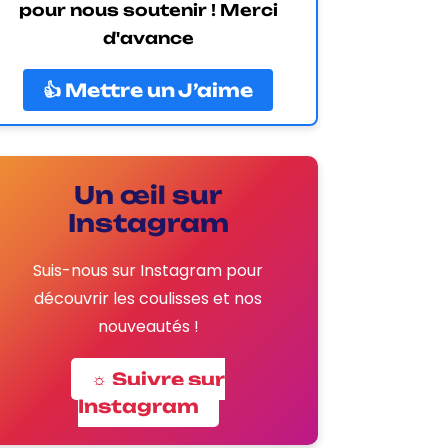
pour nous soutenir ! Merci
d'avance
👍 Mettre un J’aime
Un œil sur
Instagram
Suis-nous sur Instagram pour
découvrir les coulisses et nos
nouveautés !
☼ Suivre sur
Instagram