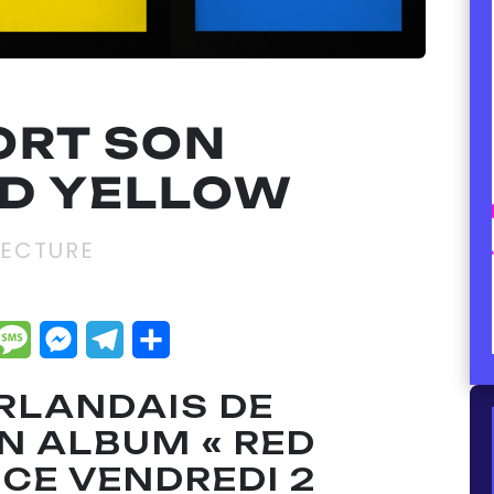
ORT SON
ED YELLOW
LECTURE
dIn
hatsApp
Message
Messenger
Telegram
Partager
RLANDAIS DE
N ALBUM « RED
 CE VENDREDI 2