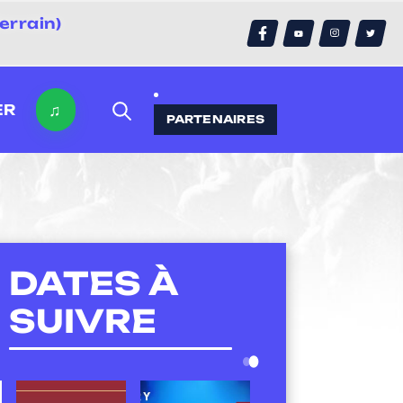
errain)
♫
ER
PARTENAIRES
DATES À
SUIVRE