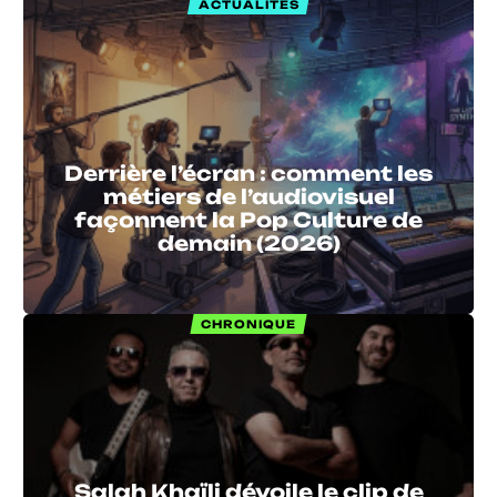
ACTUALITÉS
Derrière l’écran : comment les
métiers de l’audiovisuel
façonnent la Pop Culture de
demain (2026)
CHRONIQUE
Salah Khaïli dévoile le clip de