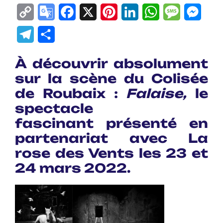
Copy
Google
Facebook
X
Pinterest
LinkedIn
WhatsApp
Messag
Mes
Link
Translate
Telegram
Partager
À découvrir absolument
sur la scène du Colisée
de Roubaix :
Falaise,
le
spectacle
fascinant présenté en
partenariat avec La
rose des Vents les 23 et
24 mars 2022.