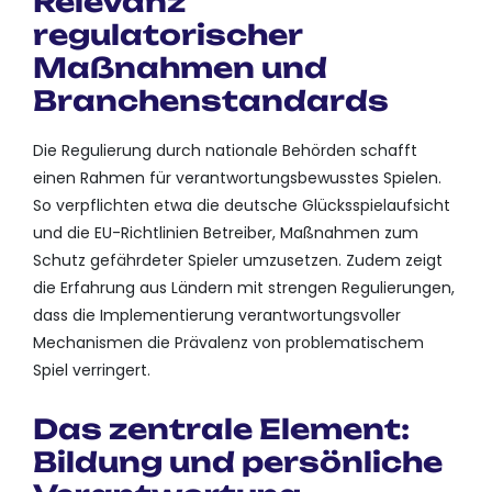
Relevanz
regulatorischer
Maßnahmen und
Branchenstandards
Die Regulierung durch nationale Behörden schafft
einen Rahmen für verantwortungsbewusstes Spielen.
So verpflichten etwa die deutsche Glücksspielaufsicht
und die EU-Richtlinien Betreiber, Maßnahmen zum
Schutz gefährdeter Spieler umzusetzen. Zudem zeigt
die Erfahrung aus Ländern mit strengen Regulierungen,
dass die Implementierung verantwortungsvoller
Mechanismen die Prävalenz von problematischem
Spiel verringert.
Das zentrale Element:
Bildung und persönliche