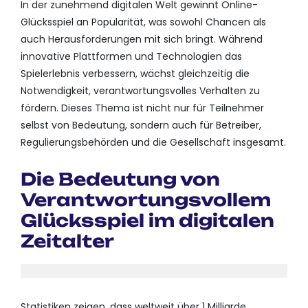
In der zunehmend digitalen Welt gewinnt Online-
Glücksspiel an Popularität, was sowohl Chancen als
auch Herausforderungen mit sich bringt. Während
innovative Plattformen und Technologien das
Spielerlebnis verbessern, wächst gleichzeitig die
Notwendigkeit, verantwortungsvolles Verhalten zu
fördern. Dieses Thema ist nicht nur für Teilnehmer
selbst von Bedeutung, sondern auch für Betreiber,
Regulierungsbehörden und die Gesellschaft insgesamt.
Die Bedeutung von
Verantwortungsvollem
Glücksspiel im digitalen
Zeitalter
Statistiken zeigen, dass weltweit über 1 Milliarde