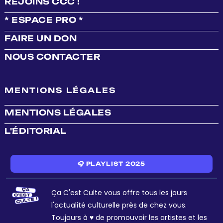
REJOINS CCC !
* ESPACE PRO *
FAIRE UN DON
NOUS CONTACTER
MENTIONS LÉGALES
MENTIONS LÉGALES
L'ÉDITORIAL
🎧 PLAYLIST 2025
Ça C'est Culte vous offre tous les jours
l'actualité culturelle près de chez vous.
Toujours à ♥ de promouvoir les artistes et les