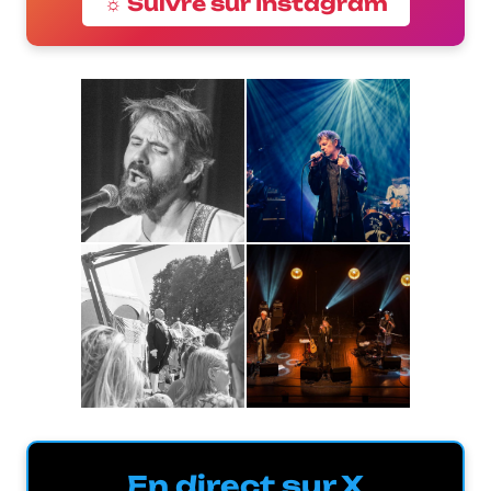
☼ Suivre sur Instagram
En direct sur X