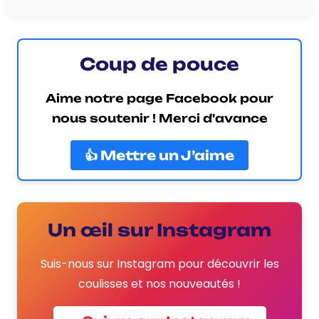
Coup de pouce
Aime notre page Facebook pour
nous soutenir ! Merci d'avance
👍 Mettre un J’aime
Un œil sur Instagram
Suis-nous sur Instagram pour découvrir les
coulisses et nos nouveautés !