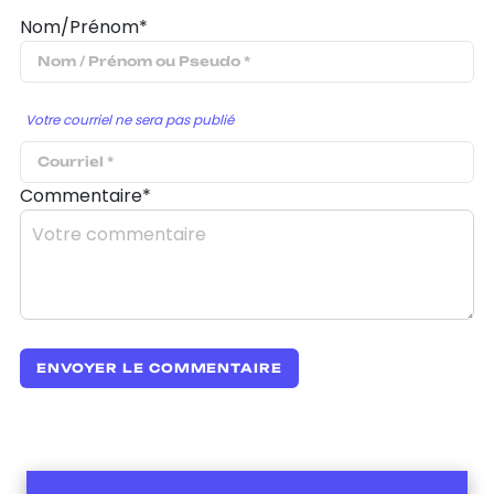
Nom/Prénom*
Votre courriel ne sera pas publié
Commentaire*