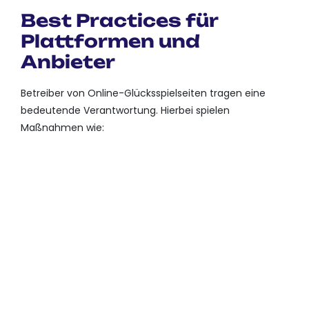
Best Practices für
Plattformen und
Anbieter
Betreiber von Online-Glücksspielseiten tragen eine
bedeutende Verantwortung. Hierbei spielen
Maßnahmen wie:
AUTOMATISIERTE
WARNSYSTEME BEI
AUFFÄLLIGEM
SPIELVERHALTEN
SELBSTAUSSCHLUSS-
PROGRAMME
AUFKLÄRUNGSKAMPAGNEN
FÜR NUTZER