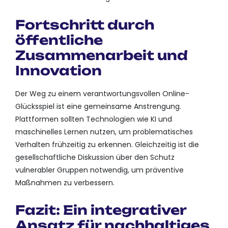
Fortschritt durch
öffentliche
Zusammenarbeit und
Innovation
Der Weg zu einem verantwortungsvollen Online-
Glücksspiel ist eine gemeinsame Anstrengung.
Plattformen sollten Technologien wie KI und
maschinelles Lernen nutzen, um problematisches
Verhalten frühzeitig zu erkennen. Gleichzeitig ist die
gesellschaftliche Diskussion über den Schutz
vulnerabler Gruppen notwendig, um präventive
Maßnahmen zu verbessern.
Fazit: Ein integrativer
Ansatz für nachhaltiges