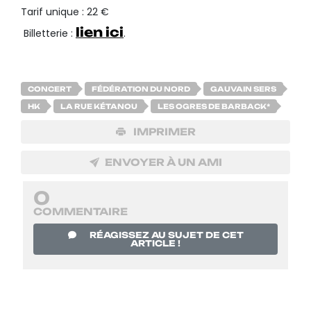
Tarif unique : 22 €
lien ici
️ Billetterie :
.
CONCERT
FÉDÉRATION DU NORD
GAUVAIN SERS
HK
LA RUE KÉTANOU
LES OGRES DE BARBACK*
IMPRIMER
ENVOYER À UN AMI
0
COMMENTAIRE
RÉAGISSEZ AU SUJET DE CET
ARTICLE !