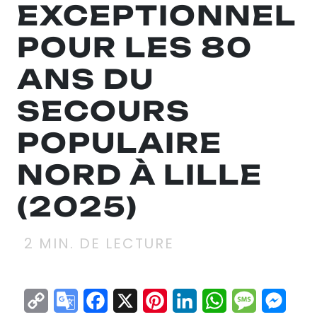
EXCEPTIONNEL
POUR LES 80
ANS DU
SECOURS
POPULAIRE
NORD À LILLE
(2025)
2
MIN. DE LECTURE
Copy
Google
Facebook
X
Pinterest
LinkedIn
WhatsApp
Messag
Mes