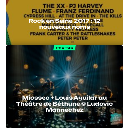
Rock en Seine 2017 : 12
nouveaux noms
PHOTOS
Miossec + Louis Aguilar au
Théâtre de Béthune © Ludovic
Mannechez