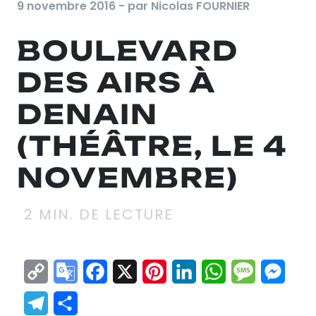
9 novembre 2016 - par Nicolas FOURNIER
BOULEVARD
DES AIRS À
DENAIN
(THÉÂTRE, LE 4
NOVEMBRE)
2
MIN. DE LECTURE
Copy
Google
Facebook
X
Pinterest
LinkedIn
WhatsApp
Messag
Mes
Link
Translate
Telegram
Partager