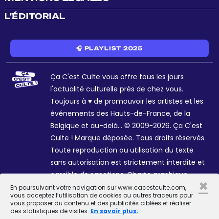
L'ÉDITORIAL
🎧 PLAYLIST 2025
Ça C'est Culte vous offre tous les jours
l'actualité culturelle près de chez vous.
Toujours à ♥ de promouvoir les artistes et les
événements des Hauts-de-France, de la
Belgique et au-delà... © 2009-2026. Ça C'est
Culte ! Marque déposée. Tous droits réservés.
Toute reproduction ou utilisation du texte
sans autorisation est strictement interdite et
passible de sanctions. Charte graphique
×
Sophie R. et Céline Galant.
En poursuivant votre navigation sur www.cacestculte.com,
vous acceptez l’utilisation de cookies ou autres traceurs pour
vous proposer du contenu et des publicités ciblées et réaliser
des statistiques de visites.
En savoir plus.