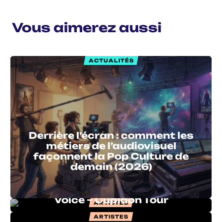
Vous aimerez aussi
ACTUALITÉS
Derrière l’écran : comment les
métiers de l’audiovisuel
façonnent la Pop Culture de
demain (2026)
SOLA – « Guerrière » – The
Voice – Cupidon Tour
ARTISTES
ARTISTES