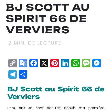
BJ SCOTT AU
SPIRIT 66 DE
VERVIERS
2
MIN. DE LECTURE
Copy
Google
Facebook
X
Pinterest
LinkedIn
WhatsApp
Messag
Mes
Link
Translate
Telegram
Partager
BJ Scott au Spirit 66 de
Verviers
Sept ans se sont écoulés depuis ma première