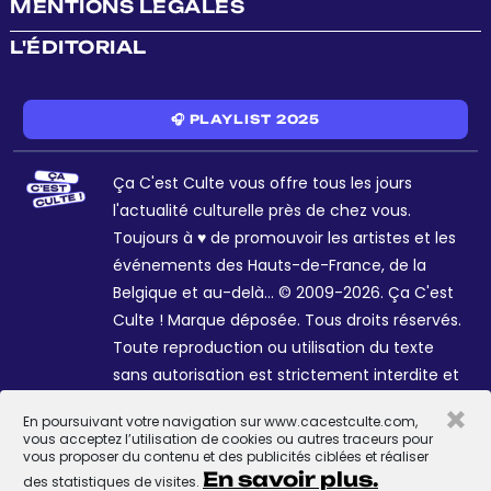
MENTIONS LÉGALES
L'ÉDITORIAL
🎧 PLAYLIST 2025
Ça C'est Culte vous offre tous les jours
l'actualité culturelle près de chez vous.
Toujours à ♥ de promouvoir les artistes et les
événements des Hauts-de-France, de la
Belgique et au-delà... © 2009-2026. Ça C'est
Culte ! Marque déposée. Tous droits réservés.
Toute reproduction ou utilisation du texte
sans autorisation est strictement interdite et
passible de sanctions. Charte graphique
×
En poursuivant votre navigation sur www.cacestculte.com,
Sophie R. et Céline Galant.
vous acceptez l’utilisation de cookies ou autres traceurs pour
vous proposer du contenu et des publicités ciblées et réaliser
En savoir plus.
des statistiques de visites.