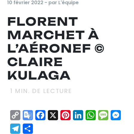
10 février 2022 - par L'équipe
FLORENT
MARCHET À
L’AÉRONEF ©
CLAIRE
KULAGA
1
MIN. DE LECTURE
Copy
Google
Facebook
X
Pinterest
LinkedIn
WhatsApp
Messag
Mes
Link
Translate
Telegram
Partager