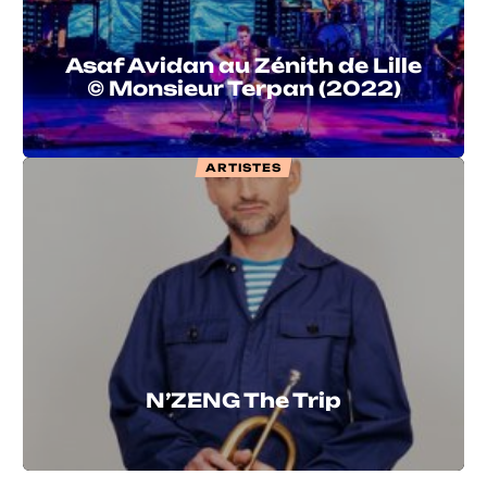
Asaf Avidan au Zénith de Lille
© Monsieur Terpan (2022)
ARTISTES
N’ZENG The Trip