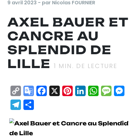
9 avril 2023 - par Nicolas FOURNIER
AXEL BAUER ET
CANCRE AU
SPLENDID DE
LILLE
1
MIN. DE LECTURE
Copy
Google
Facebook
X
Pinterest
LinkedIn
WhatsApp
Messag
Mes
Link
Translate
Telegram
Partager