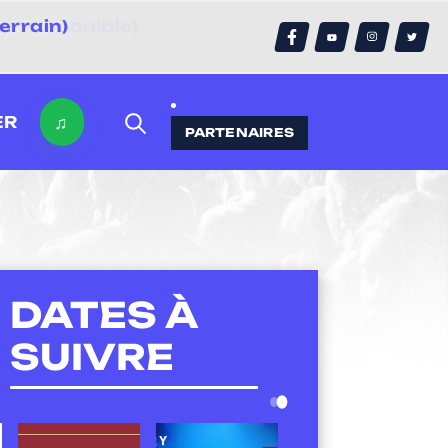
errain)
♫
ER
PARTENAIRES
DATES À
SUIVRE