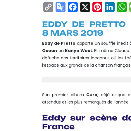
Copy
Google
Facebook
X
Pinterest
Linke
W
Link
Translate
EDDY DE PRETTO 
8 MARS 2019
Eddy de Pretto
apporte un souffle inédit à
Ocean
ou
Kanye West
. Et même Claude
défriche des territoires inconnus où les t
l’espace aux grands de la chanson français
Son premier album
Cure
, déjà disque d
attendus et les plus remarqués de l’année.
Eddy sur scène da
France