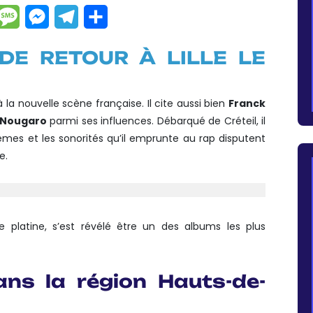
dIn
hatsApp
Message
Messenger
Telegram
Partager
DE RETOUR À LILLE LE
 la nouvelle scène française. Il cite aussi bien
Franck
Nougaro
parmi ses influences. Débarqué de Créteil, il
hèmes et les sonorités qu’il emprunte au rap disputent
e.
e platine, s’est révélé être un des albums les plus
ns la région Hauts-de-