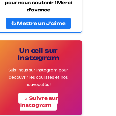
pour nous soutenir ! Merci
d'avance
👍 Mettre un J’aime
Un œil sur
Instagram
Suis-nous sur Instagram pour
découvrir les coulisses et nos
nouveautés !
☼ Suivre sur
Instagram