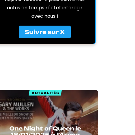
actus en temps réel et interagir
avec nous !
Suivre sur X
ACTUALITÉS
One Night of Queen le
18/01/2025 à l’Arena