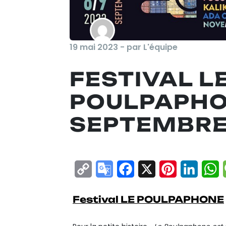
19 mai 2023 - par L'équipe
FESTIVAL L
POULPAPHON
SEPTEMBRE
Copy
Google
Facebook
X
Pinterest
Linke
W
Link
Translate
Festival LE POULPAPHONE