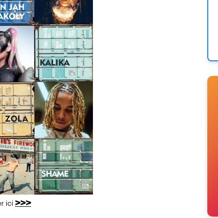
>>>
r ici