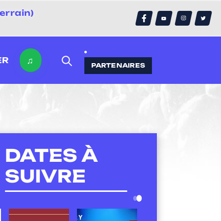
errain)
♫
ER
PARTENAIRES
DATES À
SUIVRE