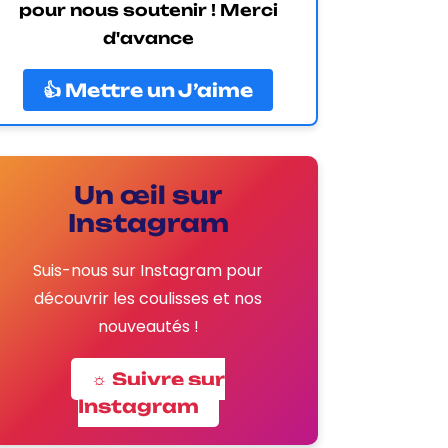
pour nous soutenir ! Merci
d'avance
👍 Mettre un J’aime
Un œil sur
Instagram
Suis-nous sur Instagram pour
découvrir les coulisses et nos
nouveautés !
☼ Suivre sur
Instagram