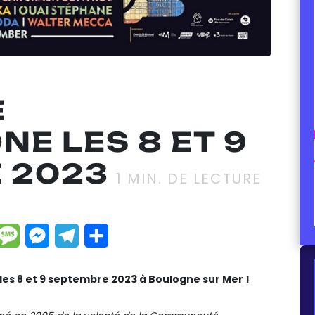
E
E LES 8 ET 9
 2023
1
MIN. DE LECTURE
dIn
hatsApp
Message
Messenger
Telegram
Partager
les 8 et 9 septembre 2023 à Boulogne sur Mer !