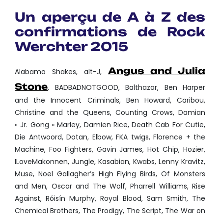
Un aperçu de A à Z des
confirmations de
Rock
Werchter
2015
Angus and Julia
Alabama Shakes, alt-J,
Stone
, BADBADNOTGOOD, Balthazar, Ben Harper
and the Innocent Criminals, Ben Howard, Caribou,
Christine and the Queens, Counting Crows, Damian
« Jr. Gong » Marley, Damien Rice, Death Cab For Cutie,
Die Antwoord, Dotan, Elbow, FKA twigs, Florence + the
Machine, Foo Fighters, Gavin James, Hot Chip, Hozier,
ILoveMakonnen, Jungle, Kasabian, Kwabs, Lenny Kravitz,
Muse, Noel Gallagher’s High Flying Birds, Of Monsters
and Men, Oscar and The Wolf, Pharrell Williams, Rise
Against, Róisín Murphy, Royal Blood, Sam Smith, The
Chemical Brothers, The Prodigy, The Script, The War on