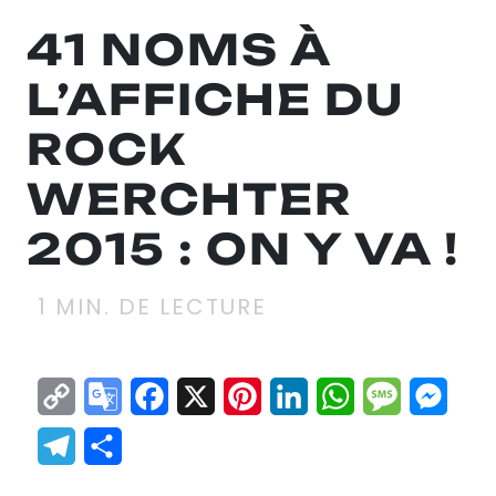
41 NOMS À
L’AFFICHE DU
ROCK
WERCHTER
2015 : ON Y VA !
1
MIN. DE LECTURE
Copy
Google
Facebook
X
Pinterest
LinkedIn
WhatsApp
Messag
Mes
Link
Translate
Telegram
Partager