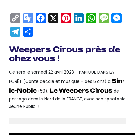
Copy
Google
Facebook
X
Pinterest
LinkedIn
WhatsApp
Messag
Mes
Link
Translate
Telegram
Partager
Weepers Circus près de
chez vous !
Ce sera le samedi 22 avril 2023 – PANIQUE DANS LA
Sin-
FORÊT (Conte décalé et musique – dès 5 ans) à
le-Noble
Le Weepers Circus
(59).
de
passage dans le Nord de la FRANCE, avec son spectacle
Jeune Public !