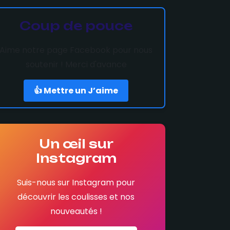
Coup de pouce
Aime notre page Facebook pour nous
soutenir ! Merci d'avance
👍 Mettre un J’aime
Un œil sur
Instagram
Suis-nous sur Instagram pour
découvrir les coulisses et nos
nouveautés !