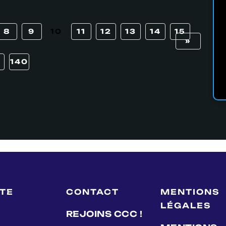
8
9
10
11
12
13
14
15
»
140
LTE
CONTACT
MENTIONS
LÉGALES
REJOINS CCC !