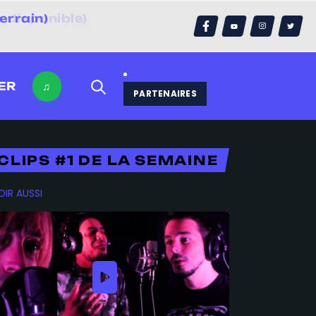
errain)
ER
♫
PARTENAIRES
CLIPS #1 DE LA SEMAINE
OIR AUSSI