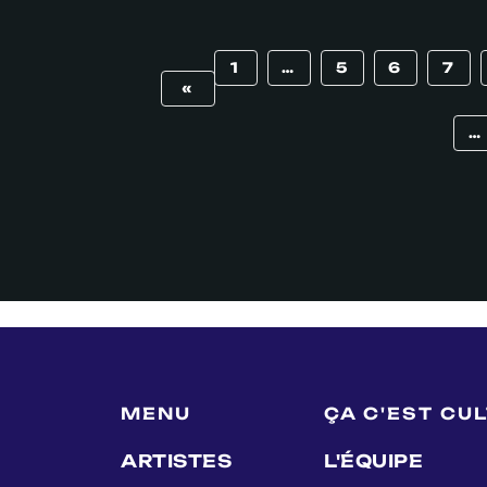
1
…
5
6
7
«
…
MENU
ÇA C'EST CU
ARTISTES
L'ÉQUIPE