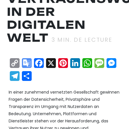
IN DER
DIGITALEN
WELT
3
MIN. DE LECTURE
Copy
Google
Facebook
X
Pinterest
LinkedIn
WhatsApp
Messag
Mes
Link
Translate
Telegram
Partager
In einer zunehmend vernetzten Gesellschaft gewinnen
Fragen der Datensicherheit, Privatsphäre und
Transparenz im Umgang mit Nutzerdaten an
Bedeutung. Unternehmen, Plattformen und
Dienstleister stehen vor der Herausforderung, das
Vertrauen ihrer Nutzer zu gewinnen und