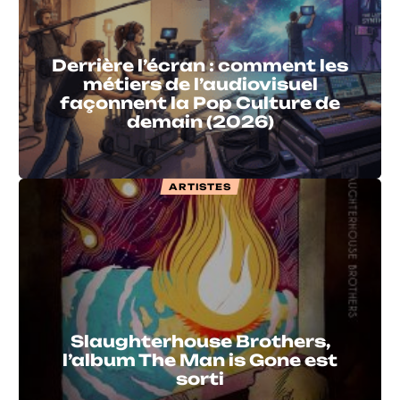
Derrière l’écran : comment les
métiers de l’audiovisuel
façonnent la Pop Culture de
demain (2026)
ARTISTES
Slaughterhouse Brothers,
l’album The Man is Gone est
sorti