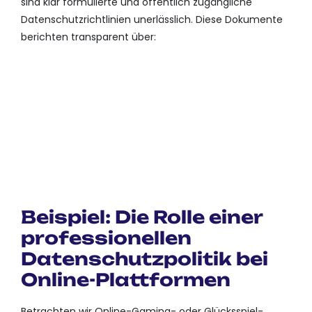
sind klar formulierte und öffentlich zugängliche
Datenschutzrichtlinien unerlässlich. Diese Dokumente
berichten transparent über:
WELCHE DATEN GESAMMELT
WERDEN
AUS WELCHEN QUELLEN
ZU WELCHEN ZWECKEN
WIE NUTZER KONTROLLE
ÜBER IHRE DATEN BEHALTEN
KÖNNEN
Beispiel: Die Rolle einer
professionellen
Datenschutzpolitik bei
Online-Plattformen
Betrachten wir Online-Gaming- oder Glücksspiel-