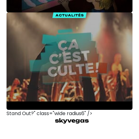
ACTUALITÉS
skyvegas
Stand Out?" class="wide radius6" />
What Makes
skyvegas
Stand Out?