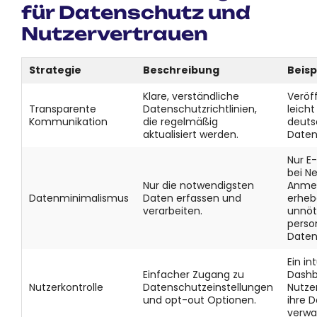
für Datenschutz und
Nutzervertrauen
Strategie
Beschreibung
Beisp
Klare, verständliche
Veröf
Transparente
Datenschutzrichtlinien,
leicht
Kommunikation
die regelmäßig
deuts
aktualisiert werden.
Daten
Nur E
bei N
Nur die notwendigsten
Anme
Datenminimalismus
Daten erfassen und
erheb
verarbeiten.
unnöt
pers
Daten
Ein in
Einfacher Zugang zu
Dashb
Nutzerkontrolle
Datenschutzeinstellungen
Nutze
und opt-out Optionen.
ihre D
verwa