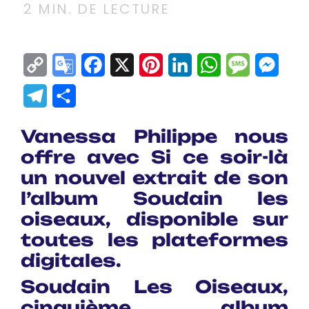
2
MIN. DE LECTURE
Copy
Google
Facebook
X
Pinterest
LinkedIn
WhatsApp
Messag
Mes
Link
Translate
Telegram
Partager
Vanessa Philippe nous
offre avec Si ce soir-là
un nouvel extrait de son
l’album Soudain les
oiseaux, disponible sur
toutes les plateformes
digitales.
Soudain Les Oiseaux
,
cinquième album