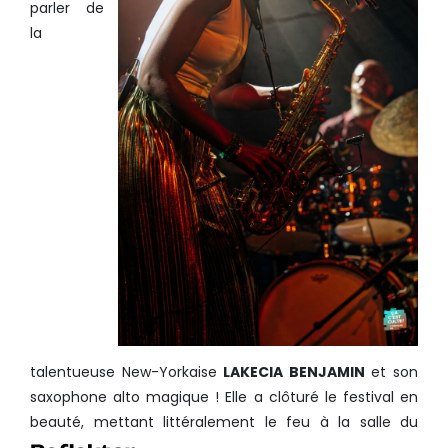
parler de
la
talentueuse New-Yorkaise
LAKECIA BENJAMIN
et son
saxophone alto magique ! Elle a clôturé le festival en
beauté, mettant littéralement le feu à la salle du