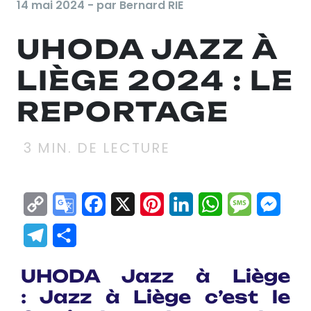
14 mai 2024 - par Bernard RIE
UHODA JAZZ À
LIÈGE 2024 : LE
REPORTAGE
3
MIN. DE LECTURE
Copy
Google
Facebook
X
Pinterest
LinkedIn
WhatsApp
Messag
Mes
Link
Translate
Telegram
Partager
UHODA Jazz à Liège
: Jazz à Liège c’est le