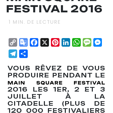
FESTIVAL 2016
1
MIN. DE LECTURE
Copy
Google
Facebook
X
Pinterest
LinkedIn
WhatsApp
Messag
Mes
Link
Translate
Telegram
Partager
VOUS RÊVEZ DE VOUS
PRODUIRE PENDANT LE
MAIN SQUARE FESTIVAL
2016 LES 1ER, 2 ET 3
JUILLET À LA
CITADELLE (PLUS DE
120 000 FESTIVALIERS